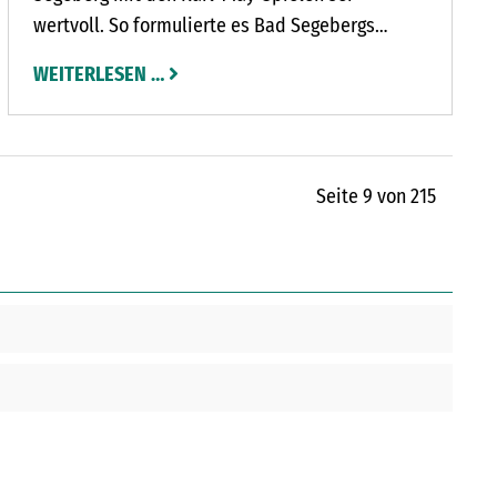
wertvoll. So formulierte es Bad Segebergs
Bürgermeister Toni Köppen beim jährlich
WEITERLESEN …
stattfindenden Rathaus-Empfang des Karl-May-
Ensembles für das am Sonnabend, 27. Juni,
startende Stück „Im Tal des Todes“.
Seite 9 von 215