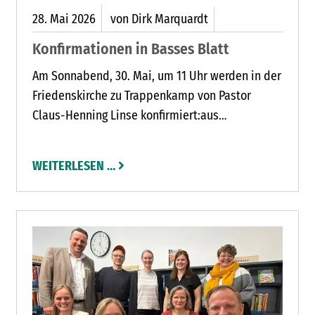
28.
Mai
2026
von Dirk Marquardt
Konfirmationen in Basses Blatt
Am Sonnabend, 30. Mai, um 11 Uhr werden in der
Friedenskirche zu Trappenkamp von Pastor
Claus-Henning Linse konfirmiert:aus
Trappenkamp: Felix Bösebeck, Lana Engelhard,
Stella Hidalgo y Sanchez, Luna Hidalgo y
WEITERLESEN …
Sanchez, Tamina Knebel, Hasti Looliya, Jonas
Möller, Damon Joel Reinick, Leon Yves Torres
Schruba, Caylan Joel Schulz und Fee Aliya Weller.