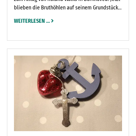
blieben die Bruthöhlen auf seinem Grundstück
erstmals leer. Für den 85-Jährigen endet damit
WEITERLESEN …
eine besondere Leidenschaft, die ihn mehr als
40 Jahre begleitet hat.