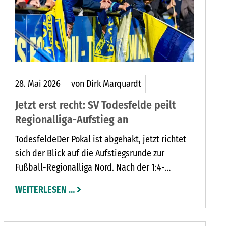
28.
Mai
2026
von Dirk Marquardt
Jetzt erst recht: SV Todesfelde peilt
Regionalliga-Aufstieg an
TodesfeldeDer Pokal ist abgehakt, jetzt richtet
sich der Blick auf die Aufstiegsrunde zur
Fußball-Regionalliga Nord. Nach der 1:4-
Niederlage gegen den 1. FC Phönix Lübeck im
WEITERLESEN …
Endspiel um den SHFV-Landespokal wollen die
Fußballer des SV Todesfelde nun ihr großes Ziel
erreichen. Der Oberligameister will in die vierte