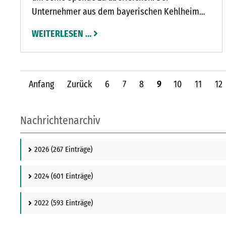
Unternehmer aus dem bayerischen Kehlheim
übergab dem Tierschutzverein Bad Segeberg
WEITERLESEN …
und Umgebung einen Scheck im Wert von 2.500
Euro.
Anfang
Zurück
6
7
8
9
10
11
12
Nachrichtenarchiv
2026
(267 Einträge)
2024
(601 Einträge)
2022
(593 Einträge)