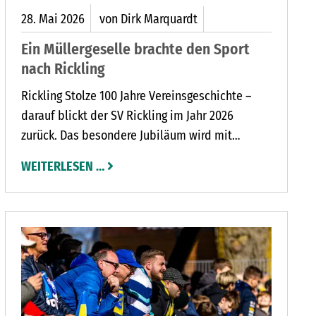
28.
Mai
2026
von Dirk Marquardt
Ein Müllergeselle brachte den Sport
nach Rickling
Rickling Stolze 100 Jahre Vereinsgeschichte –
darauf blickt der SV Rickling im Jahr 2026
zurück. Das besondere Jubiläum wird mit
mehreren Veranstaltungen den ganzen Monat
WEITERLESEN …
Juni gefeiert. Ein genaues Datum der
Vereinsgründung lässt sich heute nicht mehr
feststellen, doch in der Festzeitschrift zum 50-
jährigen Bestehen wird darauf hingewiesen,
dass damalige Gründungsmitglieder das Jahr
1926 bestätigt haben.