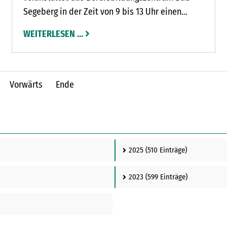
Segeberg in der Zeit von 9 bis 13 Uhr einen
Verkehrssicherheitstag unter dem Motto
WEITERLESEN …
Sicherheit – die bewegt. Der erlebnisorientierte
Aktionstag richtet sich an die Schülerinnen und
Schüler des BBZ Bad Segeberg und setzt auf
praxisnahe, interaktive Vermittlung von Wissen
Vorwärts
Ende
rund um das Thema Verkehrssicherheit.
2025
(510 Einträge)
2023
(599 Einträge)