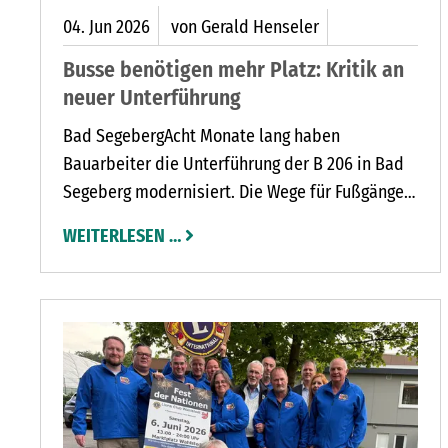
04.
Jun
2026
von Gerald Henseler
Busse benötigen mehr Platz: Kritik an
neuer Unterführung
Bad SegebergAcht Monate lang haben
Bauarbeiter die Unterführung der B 206 in Bad
Segeberg modernisiert. Die Wege für Fußgänger
wurden verbessert, Gefahrenstellen für
WEITERLESEN …
Radfahrer im Rampenbereich entschärft und ein
neues Beleuchtungskonzept sorgt für mehr
Sicherheit und Aufenthaltsqualität bei
Dunkelheit. Zudem entstanden neue
Sitzgelegenheiten mit Pflanzbeeten.
SCHER RATHAUS-EMPFANG DES KARL-MAY-ENSEMBLES 2026