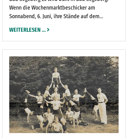
Wenn die Wochenmarktbeschicker am
Sonnabend, 6. Juni, ihre Stände auf dem
Marktplatz abgebaut haben, demonstriert die
WEITERLESEN …
Initiative Segeberg bleibt bunt für die Rechte
von Lesben, Schwulen, Bisexuellen,
Transgendern und anderen queeren Menschen.
Es ist einer von 18 Christopher Street Days (CSD)
in Schleswig-Holstein, für die Ministerpräsident
Daniel Günther die Schirmherrschaft
übernommen hat.