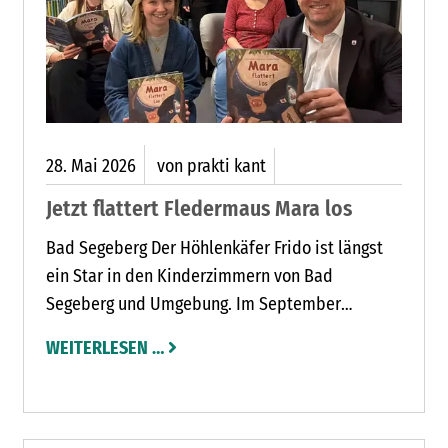
28.
Mai
2026
von prakti kant
Jetzt flattert Fledermaus Mara los
Bad Segeberg Der Höhlenkäfer Frido ist längst
ein Star in den Kinderzimmern von Bad
Segeberg und Umgebung. Im September
vergangenen Jahres stellte die Stadt Bad
WEITERLESEN …
Segeberg das Kinderbuch im WortOrt vor. Nun
erscheint bereits die Fortsetzung.