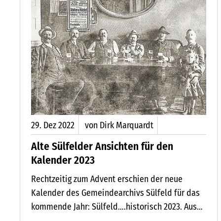
29.
Dez
2022
von Dirk Marquardt
Alte Sülfelder Ansichten für den
GION HOLSTEINS HERZ FÖRDERT SEIT 20 JAHREN REGIONALE 
Kalender 2023
Rechtzeitig zum Advent erschien der neue
Kalender des Gemeindearchivs Sülfeld für das
kommende Jahr: Sülfeld….historisch 2023. Aus
dem reichlichen Fundus historischer