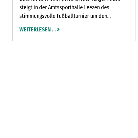
steigt in der Amtssporthalle Leezen des
stimmungsvolle Fußballturnier um den
Solarstrom-Cup 2023 sponsored by
WEITERLESEN …
Elektrotechnik Hanschke & Hein. Von Freitag, 6.,
bis Sonntag, 8. Januar, spielen 25 Mannschaften
um den Sieg.