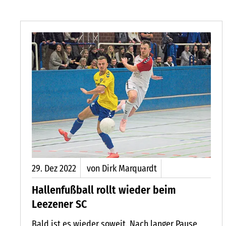
29.
Dez
2022
von Dirk Marquardt
Hallenfußball rollt wieder beim
Leezener SC
ALTEN SCHÖNE BILDER FÜR BASSES BLATT
Bald ist es wieder soweit. Nach langer Pause