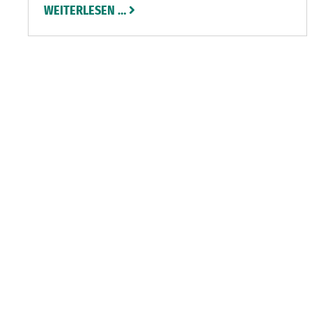
WEITERLESEN …
Fotoaufnahmen führen jetzt 13 Abbildungen
durch das kommende Jahr, ohne jetzt schon zu
erahnen, was der Betrachter in dieser Zeit
erleben wird.