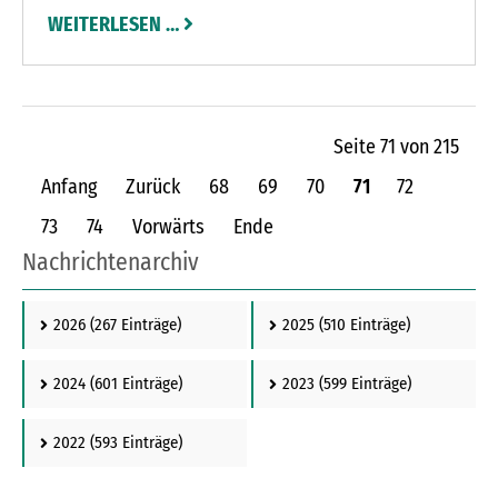
Schleswig-Holstein, bei dem die besten
WEITERLESEN …
nächtlichen Aufnahmen gesucht werden, die die
besondere Atmosphäre der Region zeigen.
Seite 71 von 215
Anfang
Zurück
68
69
70
71
72
73
74
Vorwärts
Ende
Nachrichtenarchiv
2026
(267 Einträge)
2025
(510 Einträge)
2024
(601 Einträge)
2023
(599 Einträge)
2022
(593 Einträge)