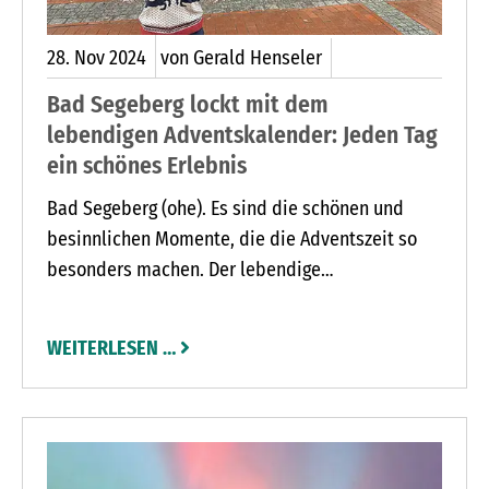
28.
Nov
2024
von Gerald Henseler
Bad Segeberg lockt mit dem
lebendigen Adventskalender: Jeden Tag
ein schönes Erlebnis
Bad Segeberg (ohe). Es sind die schönen und
besinnlichen Momente, die die Adventszeit so
besonders machen. Der lebendige
Adventskalender der Stadt Bad Segeberg bietet
jeden Tag ein neues Erlebnis. „Die ganze Stadt
WEITERLESEN …
agiert gemeinsam“, freut sich Jette Lassen aus
der Tourist-Information, die die
Veranstaltungsreihe organisiert. Geschäftsleute,
Vereine und Initiativen öffnen Tag für Tag ein
Türchen. Dahinter verbergen sich stimmungsvolle