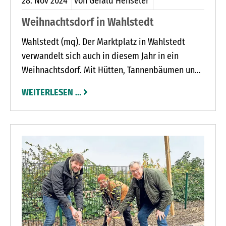
28.
Nov
2024
von Gerald Henseler
Weihnachtsdorf in Wahlstedt
Wahlstedt (mq). Der Marktplatz in Wahlstedt
verwandelt sich auch in diesem Jahr in ein
Weihnachtsdorf. Mit Hütten, Tannenbäumen und
Hackschnitzel sorgen die Organisatoren der Fest
WEITERLESEN …
AG an zwei langen Wochenenden wieder für
weihnachtliche Stimmung in der Stadt.