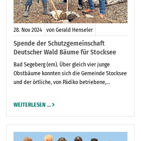
28.
Nov
2024
von Gerald Henseler
Spende der Schutzgemeinschaft
Deutscher Wald Bäume für Stocksee
Bad Segeberg (em). Über gleich vier junge
Obstbäume konnten sich die Gemeinde Stocksee
und der örtliche, von Pädiko betriebene,
Kindergarten freuen. Die hatte Hans-Peter
Goldnick, Vorsitzender des Regionalverbandes
WEITERLESEN …
Segeberg der Schutzgemeinschaft Deutscher
Wald, als Spende für die Gemeinde mit nach
Stocksee gebracht.