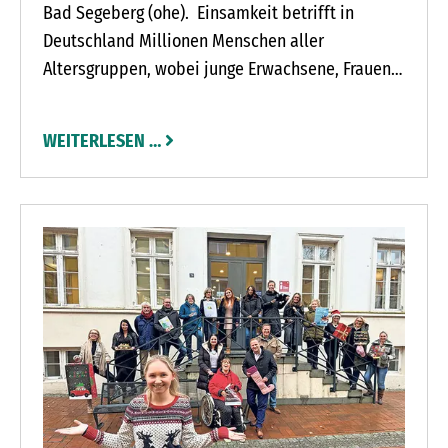
Bad Segeberg (ohe). Einsamkeit betrifft in
Deutschland Millionen Menschen aller
Altersgruppen, wobei junge Erwachsene, Frauen
und Alleinerziehende besonders betroffen sind.
Laut einer Studie der Bertelsmann-Stiftung aus
WEITERLESEN …
dem März 2024 fühlen sich 46 Prozent der 16- bis
30-Jährigen einsam. Ursachen sind unter
anderem fehlende soziale Kontakte, finanzielle
Schwierigkeiten, der Verlust von Arbeitsorten
und eingeschränkte Netzwerke, verstärkt durch
die Corona-Pandemie.