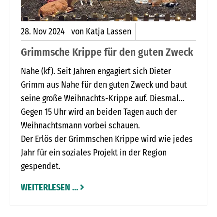
28.
Nov
2024
von Katja Lassen
Grimmsche Krippe für den guten Zweck
Nahe (kf). Seit Jahren engagiert sich Dieter
Grimm aus Nahe für den guten Zweck und baut
seine große Weihnachts-Krippe auf. Diesmal
freut er sich am Sonnabend, 30. November, und
Gegen 15 Uhr wird an beiden Tagen auch der
Sonnabend, 7. Dezember, jeweils ab 13 Uhr über
Weihnachtsmann vorbei schauen.
viele Besucher vor den Geschäftsräumen in der
Der Erlös der Grimmschen Krippe wird wie jedes
Segeberger Straße 33 in Nahe und möchte bei
Jahr für ein soziales Projekt in der Region
Bratwurst, Kinderpunsch und Glühwein gegen
gespendet.
Spenden die Lichter an der Krippe einschalten
WEITERLESEN …
und somit die Weihnachtszeit einläuten.