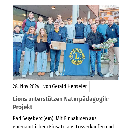
uns, wenn die Tauschbücherei rege genutzt wird“,
sagt die Vorsitzende Marion Gurlit.
28.
Nov
2024
von Gerald Henseler
Lions unterstützen Naturpädagogik-
Projekt
Bad Segeberg (em). Mit Einnahmen aus
ehrenamtlichem Einsatz, aus Losverkäufen und