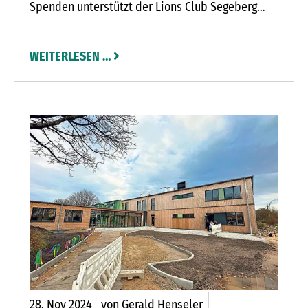
Spenden unterstützt der Lions Club Segeberg
regelmäßig eine Reihe von Projekten und
Einrichtungen in und um Bad Segeberg. So sind
WEITERLESEN …
allein bei der großen Lions-Tombola in diesem
Sommer mehr als 20.000 Euro eingenommen
worden – eine gute Grundlage, dass der Club
weiter helfend in der Region aktiv sein kann.
28.
Nov
2024
von Gerald Henseler