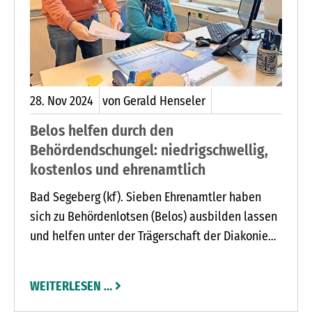
28.
Nov
2024
von Gerald Henseler
Belos helfen durch den
Behördendschungel: niedrigschwellig,
kostenlos und ehrenamtlich
Bad Segeberg (kf). Sieben Ehrenamtler haben
sich zu Behördenlotsen (Belos) ausbilden lassen
und helfen unter der Trägerschaft der Diakonie
Plön-Segeberg, die Beratungsräume in der
Kirchstraße 9 in Bad Segeberg und
WEITERLESEN …
entsprechende Hardware zur Verfügung stellt,