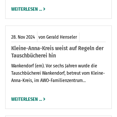
Nordens. Ein Abend voller Musik, Comedy und
WEITERLESEN …
bester Unterhaltung erwartet die Besucher.
28.
Nov
2024
von Gerald Henseler
Kleine-Anna-Kreis weist auf Regeln der
Tauschbücherei hin
Wankendorf (em). Vor sechs Jahren wurde die
Tauschbücherei Wankendorf, betreut vom Kleine-
Anna-Kreis, im AWO-Familienzentrum
Wankendorf, eröffnet. Seitdem konnten zu den
Öffnungszeiten des Familienzentrums zahlreiche
WEITERLESEN …
Bücher für Erwachsene und Kinder getauscht,
ausgeliehen und gelesen werden. „Wir freuen