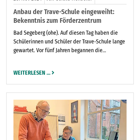
Anbau der Trave-Schule eingeweiht:
Bekenntnis zum Förderzentrum
Bad Segeberg (ohe). Auf diesen Tag haben die
Schülerinnen und Schüler der Trave-Schule lange
gewartet. Vor fünf Jahren begannen die
Planungen für den Erweiterungsbau der Trave-
Schule. Jetzt weihte das Förderzentrum den 9,75-
WEITERLESEN …
Millionen-Euro-Bau feierlich ein. Bis zum Einzug
müssen die Kinder jedoch noch ein paar Tage
warten. „Es ist noch nicht alles abgenommen“,
erklärt Lehrerin Ines Knebel.