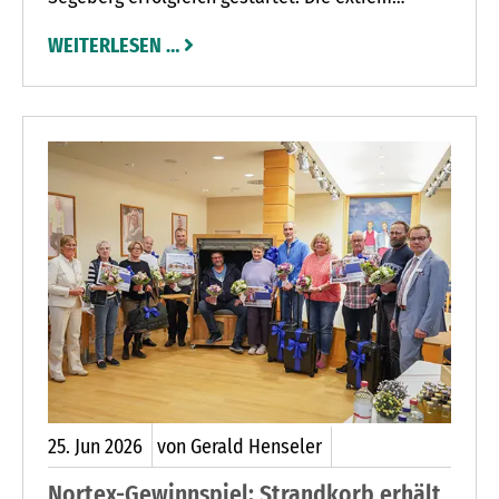
hochsommerlichen Temperaturen sorgten dabei
WEITERLESEN …
fast für echtes Mexiko-Flair, denn genau dort, im
Norden des Landes, spielt „Im Tal des Todes“.
25.
Jun
2026
von Gerald Henseler
Nortex-Gewinnspiel: Strandkorb erhält