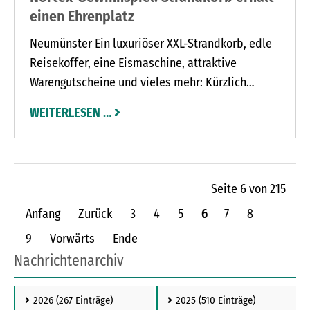
einen Ehrenplatz
Neumünster Ein luxuriöser XXL-Strandkorb, edle
Reisekoffer, eine Eismaschine, attraktive
Warengutscheine und vieles mehr: Kürzlich
übergab Nortex gleich mehrere Preise aus den
WEITERLESEN …
Gewinnspielen, die das Modehaus gemeinsam
mit seinen Lieferanten im Frühling veranstaltete.
Der Gesamtwert: über 4.000 Euro! Elf Kundinnen
und Kunden aus der Region hatten besonderes
Seite 6 von 215
Glück – und freuten sich über ihre Extra-
Anfang
Zurück
3
4
5
6
7
8
Geschenke.
9
Vorwärts
Ende
Nachrichtenarchiv
2026
(267 Einträge)
2025
(510 Einträge)