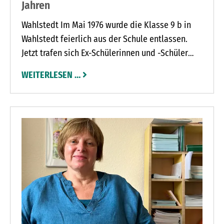
Jahren
Wahlstedt Im Mai 1976 wurde die Klasse 9 b in
Wahlstedt feierlich aus der Schule entlassen.
Jetzt trafen sich Ex-Schülerinnen und -Schüler
nach 50 Jahren wieder. „Danke, dass so viele
WEITERLESEN …
daran teilgenommen haben“, freute sich die Olga
Marey Veiga, die das Treffen zusammen mit
Wolfgang Koch organisiert hat. mq