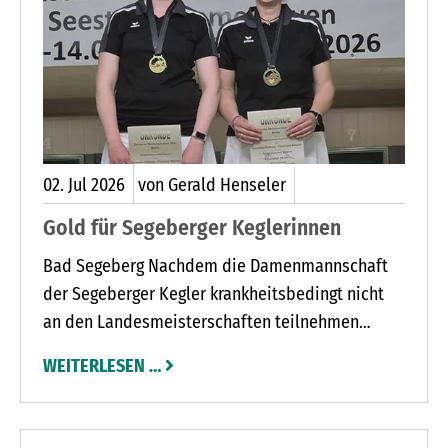
02.
Jul
2026
von Gerald Henseler
Gold für Segeberger Keglerinnen
Bad Segeberg Nachdem die Damenmannschaft
der Segeberger Kegler krankheitsbedingt nicht
an den Landesmeisterschaften teilnehmen
konnte und damit die Chance auf die
WEITERLESEN …
Titelverteidigung bei den Deutschen
Meisterschaften verpasste, sorgten Christiane
Honert und Alexandra Hellberg für einen