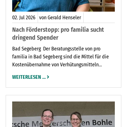
02.
Jul
2026
von Gerald Henseler
Nach Förderstopp: pro familia sucht
dringend Spender
Bad Segeberg Der Beratungsstelle von pro
familia in Bad Segeberg sind die Mittel für die
Kostenübernahme von Verhütungsmitteln
ausgegangen. Bis Ende vergangenen Jahres
WEITERLESEN …
unterstützte der Kreis Segeberg die Finanzierung
für einkommensschwache Menschen mit jährlich
40.000 Euro. Diese Förderung wurde inzwischen
eingestellt.