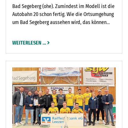
Bad Segeberg (ohe). Zumindest im Modell ist die
Autobahn 20 schon fertig. Wie die Ortsumgehung
um Bad Segeberg aussehen wird, das können
jetzt alle im Bad Segeberger Rathaus (Lübecker
Straße 9) sehen. Die
WEITERLESEN …
Projektmanagementgesellschaft Deutsche
Einheit Fernstraßenplanungs- und -bau (Deges)
zeigt in der Galerie des Rathauses ein Modell
des geplanten Streckenabschnittes zwischen
Weede und Wittenborn.