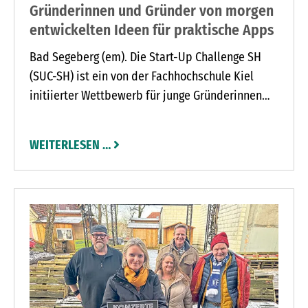
Gründerinnen und Gründer von morgen
entwickelten Ideen für praktische Apps
Bad Segeberg (em). Die Start-Up Challenge SH
(SUC-SH) ist ein von der Fachhochschule Kiel
initiierter Wettbewerb für junge Gründerinnen
und Gründer in Schleswig-Holstein.
Angesprochen sind Schülerinnen und Schüler ab
WEITERLESEN …
der elften Klasse, die im Rahmen des
Unterrichts teilnehmen können. Das Projekt
ermöglicht es den Teilnehmern, wirtschaftliche
Grundlagen zu verstehen, Businesspläne zu
erstellen und Unterstützung von regionalen
Innovationszentren zu erhalten.