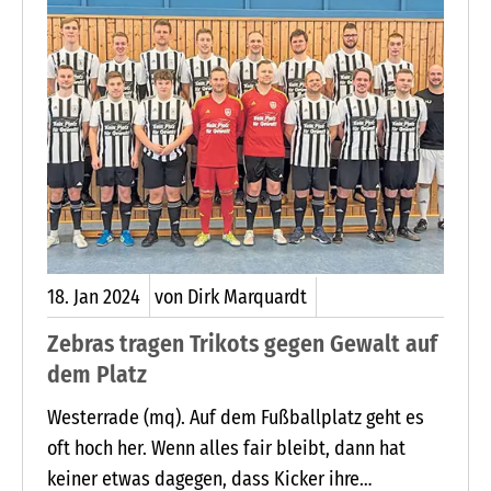
erinnerungsträchtigen, reichlich bebilderten
Vortrag zusammengestellt. Vor dem Vortrag
bietet Lutz Frank den Zuhörer wieder ab 18 Uhr
sein beliebtes, traditionelles Bratkartoffelbuffet
an.
18.
Jan
2024
von Dirk Marquardt
Zebras tragen Trikots gegen Gewalt auf
dem Platz
Westerrade (mq). Auf dem Fußballplatz geht es
oft hoch her. Wenn alles fair bleibt, dann hat
keiner etwas dagegen, dass Kicker ihre