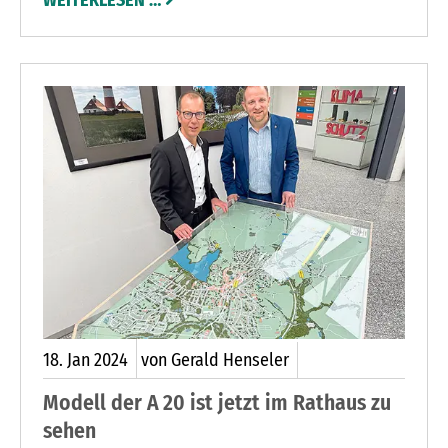
Lehfeldt aus Nahe einig. „Der Aufsteller oder die
Aufstellerin macht klar, dass er in einer Kultur
leben will, wo Andersdenkende aufgehängt
werden“, spitzt Uwe Fossemer die Aussage zu.
18.
Jan
2024
von Gerald Henseler
Modell der A 20 ist jetzt im Rathaus zu
sehen