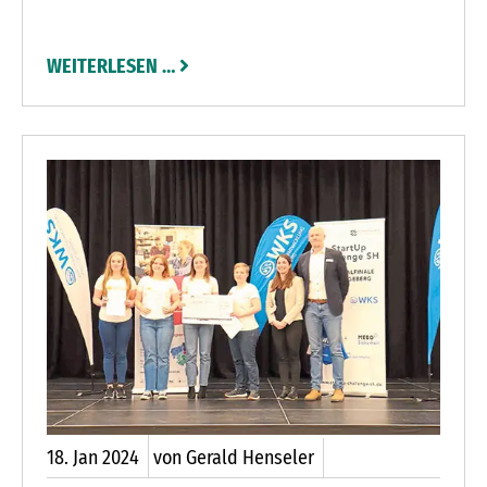
Emotionen zeigen. „Doch leider ist es in den
vergangenen Monaten auf vielen Sportplätzen zu
WEITERLESEN …
unschönen Szenen gekommen. Das ist
erschreckend“, sagt Bernd Heinrich.
18.
Jan
2024
von Gerald Henseler