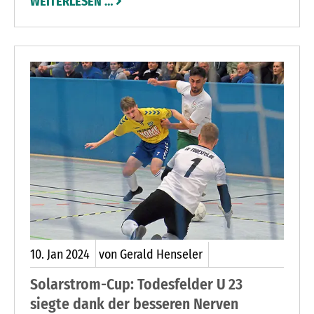
WEITERLESEN …
Bodyworkout, Dart oder aktiv & fit 60+ sind nur
einige der Angebote, die das Vereinsleben
bereichern und neue Mitglieder anziehen.
10.
Jan
2024
von Gerald Henseler
Solarstrom-Cup: Todesfelder U 23
siegte dank der besseren Nerven