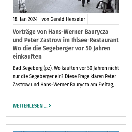
18.
Jan
2024
von Gerald Henseler
Vorträge von Hans-Werner Baurycza
und Peter Zastrow im Ihlsee-Restaurant
Wo die die Segeberger vor 50 Jahren
einkauften
Bad Segeberg (pz). Wo kauften vor 50 Jahren nicht
nur die Segeberger ein? Diese Frage klären Peter
Zastrow und Hans-Werner Baurycza am Freitag, 2.
Februar, und am Freitag, 1. März, ab 19.30 Uhr im
Ihlsee-Restaurant in Bad Segeberg. Aus den
WEITERLESEN …
umfangreichen Archiven von Peter Zastrow und
dem Kalkberg-Archiv von Hans-Werner Baurycza
hat Peter Zastrow wieder einen