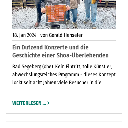
18.
Jan
2024
von Gerald Henseler
Ein Dutzend Konzerte und die
Geschichte einer Shoa-Überlebenden
Bad Segeberg (ohe). Kein Eintritt, tolle Künstler,
abwechslungsreiches Programm - dieses Konzept
lockt seit acht Jahren viele Besucher in die
Kalkberg Oase (Hamburger Straße 66). Jetzt
stellte der Vorsitzende des Vereins Die Oase -
WEITERLESEN …
Musik und Kultur in Segeberg, Ralf Schaffer, das
Programm für die kommende Saison vor. Von Mai
bis September spielen beliebte Künstler aus der