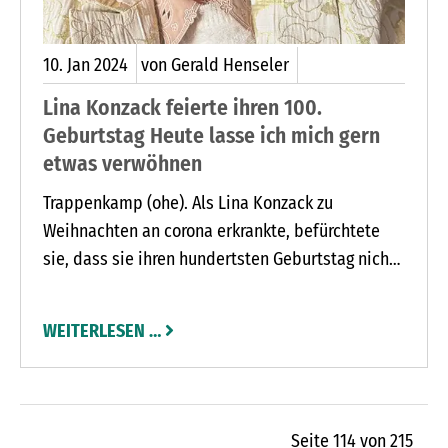
10.
Jan
2024
von Gerald Henseler
Lina Konzack feierte ihren 100.
Geburtstag Heute lasse ich mich gern
etwas verwöhnen
Trappenkamp (ohe). Als Lina Konzack zu
Weihnachten an corona erkrankte, befürchtete
sie, dass sie ihren hundertsten Geburtstag nicht
wie geplant feiern konnte. Doch rechtzeitig zu
ihrem Ehrentag am 6. Januar war Trappenkamps
WEITERLESEN …
älteste Einwohnerin wieder gesund. Mit 36
Gästen aus der Familie und dem Freundeskreis
feierte sie im Trappenkamper Sportlerheim ihren
100. Geburtstag. „Das war ein schönes Fest“, freut
Seite 114 von 215