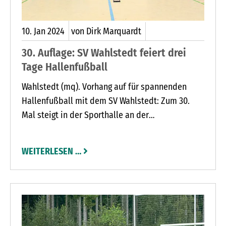
10.
Jan
2024
von Dirk Marquardt
30. Auflage: SV Wahlstedt feiert drei
Tage Hallenfußball
Wahlstedt (mq). Vorhang auf für spannenden
Hallenfußball mit dem SV Wahlstedt: Zum 30.
Mal steigt in der Sporthalle an der
Scharnhorststraße das stimmungsvolle Turnier,
bei dem 34 Mannschaften um den Raiba-Leezen-
WEITERLESEN …
Cup 2024 kämpfen. Von Freitag, 12., bis Sonntag,
14. Januar, rollte der Ball auf dem Feld mit
Vollbande. Insgesamt werden 750 Euro Prämie
verteilt, der Sieger erhält 400 Euro.