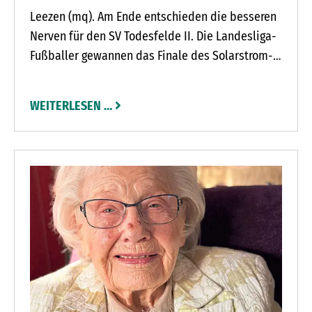
Leezen (mq). Am Ende entschieden die besseren
Nerven für den SV Todesfelde II. Die Landesliga-
Fußballer gewannen das Finale des Solarstrom-
Cups des Leezener SC mit 5:4 im
Entscheidungsschießen. In der regulären
WEITERLESEN …
Spielzeit hatten beide Torhüter keinen Treffer
zugelassen. Dann aber war SVT-Keeper Lukas
Helmer hellwach und sicherte seinem Team mit
zwei gehaltenen Neunmetern den Titel.