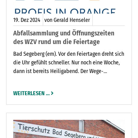
19.
Dez
2024
von Gerald Henseler
Abfallsammlung und Öffnungszeiten
des WZV rund um die Feiertage
Bad Segeberg (em). Vor den Feiertagen dreht sich
die Uhr gefühlt schneller. Nur noch eine Woche,
dann ist bereits Heiligabend. Der Wege-
Zweckverband (WZV) informiert seine Kundinnen
und Kunden über die Feiertagsverschiebungen in
WEITERLESEN …
der Abfallsammlung und die Öffnungszeiten der
Recyclinghöfe und des Service Centers bis
Jahresende: