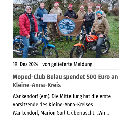
19.
Dez
2024
von gelieferte Meldung
Moped-Club Belau spendet 500 Euro an
Kleine-Anna-Kreis
Wankendorf (em). Die Mitteilung hat die erste
Vorsitzende des Kleine-Anna-Kreises
Wankendorf, Marion Gurlit, überrascht. „Wir
haben Geld gesammelt“, so Sönke Saggau,
Vorsitzender des MCB, Moped-Club Belau, „und