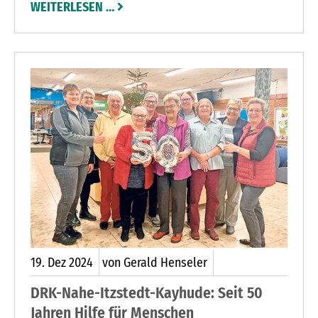
WEITERLESEN …
Svinhufvud erklärte am 6. Dezember 1917 die
Unabhängigkeit von Russland. In einem
Freiheitskrieg gegen die Russen, der sich in einen
Bürgerkrieg verwandelte und einem sich
anschließenden Winterkrieg 1939-1940 gegen
den Aggressor Sowjetunion musste die
verkündete Freiheit blutig erkämpft werden. In
der heutigen Zeit, mit Krieg in Europa und einem
maritimen Raum Ostsee, der zum Schauplatz für
Großmachtrivalität geworden ist, wird die
Bedeutung des finnischen Unabhängigkeitstages
deutlicher denn je. Die Finnische Bevölkerung
begegnet diesem Tag mit Feierlichkeiten sowie
19.
Dez
2024
von Gerald Henseler
mit Dankbarkeit, Demuund Gedenken.
DRK-Nahe-Itzstedt-Kayhude: Seit 50
Jahren Hilfe für Menschen