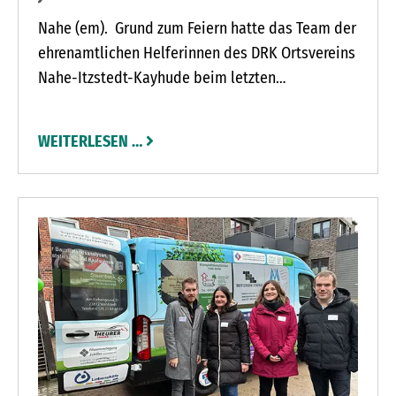
Nahe (em). Grund zum Feiern hatte das Team der
ehrenamtlichen Helferinnen des DRK Ortsvereins
Nahe-Itzstedt-Kayhude beim letzten
Blutspendetermin des alten Jahres in der Naher
Grund- und Gemeinschaftsschule: 1974 – vor
WEITERLESEN …
genau 50 Jahren – gründete sich der Ortsverein.
Bereits rund zehn Jahre zuvor fanden die ersten
DRK-Blutspendetermine in der Gemeinde statt.
„Wir sind stolz darauf, dass wir als Ortsverein
seit einem halben Jahrhundert so viele Projekte
unterstützen konnten und auch die Blutspende
schon so lange begleiten“, sagt Hildegard
Hartwich, seit knapp 25 Jahren Mitglied des
Ortsvereins und seit 2016 dessen erste
Vorsitzende. „Wir alle möchten anderen