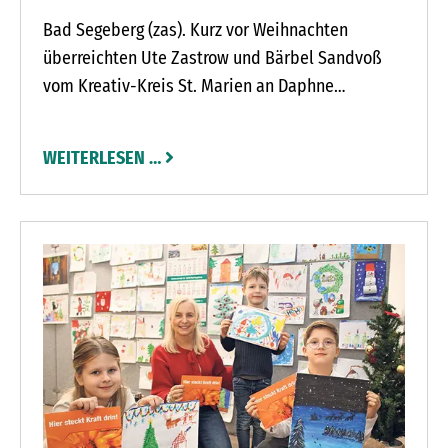
Bad Segeberg (zas). Kurz vor Weihnachten
überreichten Ute Zastrow und Bärbel Sandvoß
vom Kreativ-Kreis St. Marien an Daphne
Barchewitz, Leiterin des Bad Segeberger
Kindergartens St. Marien, zwei Gutscheine: Einen
WEITERLESEN …
im Wert von 300 Euro vom Spielzeuggeschäft
Lieblingsspiel und der zweite im Wert von 200
Euro vom Buch am Markt.