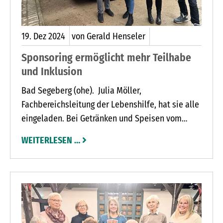
Menschen helfen. Das Rote Kreuz tragen wir im
Herzen“, so die 72-Jährige.
19.
Dez
2024
von Gerald Henseler
Sponsoring ermöglicht mehr Teilhabe
und Inklusion
Bad Segeberg (ohe). Julia Möller,
Fachbereichsleitung der Lebenshilfe, hat sie alle
eingeladen. Bei Getränken und Speisen vom
lebenshilfeeigenen Kiosk „Mahlzeit2go“ feierten
WEITERLESEN …
Mitarbeitende und Betreute zusammen mit
Sponsoren die Übergabe des neuen Transporters.