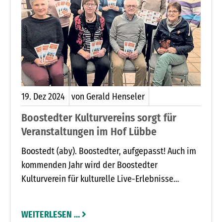
19.
Dez
2024
von Gerald Henseler
Boostedter Kulturvereins sorgt für
Veranstaltungen im Hof Lübbe
Boostedt (aby). Boostedter, aufgepasst! Auch im
kommenden Jahr wird der Boostedter
Kulturverein für kulturelle Live-Erlebnisse
sorgen. Für 2025 konnten die Ehrenamtlichen 13
Veranstaltungen im Hof Lübbe am Dorfring
WEITERLESEN …
organisieren: Im Programm ist eine bunte