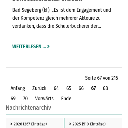
Bad Segeberg (kf). „Es ist dem Engagement und
der Kompetenz gleich mehrerer Akteure zu
verdanken, dass die Schülerbücherei der
Gemeinschaftsschule am Seminarweg seit Mitte
Oktober aus dem Dornröschenschlaf erwacht ist
WEITERLESEN …
und neu eröffnet wurde“, lobte Schulleiter Dr.
Thilo Philipp. Zu diesen Beteiligten gehörten
neben den drei Lehrkräften Nancy Skibber, Lars
Lund und Malte Unterweg auch die drei
Seite 67 von 215
Schülerinnen Josi Stoll, Kani Omidi und Clara
Anfang
Zurück
64
65
66
67
68
Glombik, die das Konzept der ruhigen Pause vor
Ort betreuen und gleichzeitig die Ausleihe und
69
70
Vorwärts
Ende
Rückgabe der Bücher in der großen Pause ( 10.40
Nachrichtenarchiv
bis 11 Uhr) ehrenamtlich übernehmen.
2026
(267 Einträge)
2025
(510 Einträge)