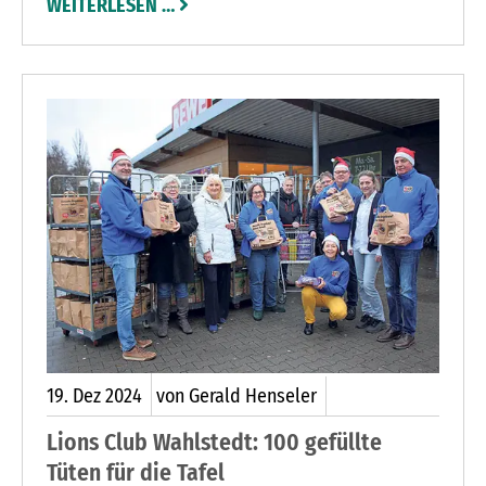
WEITERLESEN …
gebeten. So war es auch vor einigen Wochen, als
der Schäferhund-mischling Nando seinem
Herrchen aus Henstedt-Ulzburg während eines
Spaziergangs am Großen Segeberger See
entwischte.
19.
Dez
2024
von Gerald Henseler
Lions Club Wahlstedt: 100 gefüllte
Tüten für die Tafel