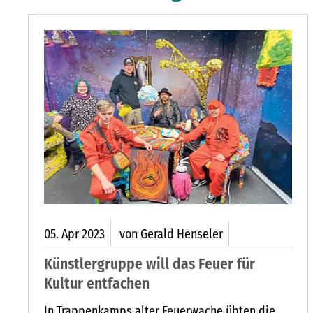
R BLÜHPATENSCHAFT DIE INSEKTENVIELFALT STÄRKEN
05.
Apr
2023
von Gerald Henseler
Künstlergruppe will das Feuer für
Kultur entfachen
In Trappenkamps alter Feuerwache übten die