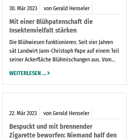
30.
Mär
2023
von Gerald Henseler
Mit einer Blühpatenschaft die
Insektenvielfalt stärken
Die Blühwiesen funktionieren. Seit vier Jahren
sät Landwirt Jann-Christoph Pape auf einem Teil
seiner Ackerfläche Blühmischungen aus. Vom
Frühjahr bis zum Herbst bieten diese Insekten
WEITERLESEN …
reichlich Nahrung. Das wirkt sich auch auf die
Vogelwelt aus. „Wir hatten im vergangenen Jahr
Schwärme von Stieglitzen hier“, berichtet Jann-
Christoph Pape.
22.
Mär
2023
von Gerald Henseler
Bespuckt und mit brennender
Zigarette beworfen: Niemand half den