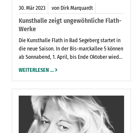
30.
Mär
2023
von Dirk Marquardt
Kunsthalle zeigt ungewöhnliche Flath-
Werke
Die Kunsthalle Flath in Bad Segeberg startet in
ETET BREIT GEFÄCHERTES PROGRAMM MIT VIEL MUSIK
die neue Saison. In der Bis-marckallee 5 können
R EMOTIONEN AM KALKBERG
ab Sonnabend, 1. April, bis Ende Oktober wieder
am Wochenende die Werke des Bildhauers
WEITERLESEN …
besichtigt werden.