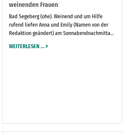
weinenden Frauen
Bad Segeberg (ohe). Weinend und um Hilfe
rufend liefen Anna und Emily (Namen von der
Redaktion geändert) am Sonnabendnachmittag
durch Bad Segeberg. „Die Stadt war voll, doch
WEITERLESEN …
uns hat niemand geholfen oder auf unsere
Hilferufe reagiert. Alle haben nur geguckt“,
erzählt Anna.