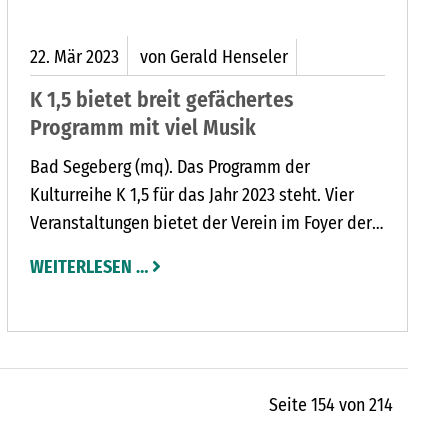
22.
Mär
2023
von Gerald Henseler
K 1,5 bietet breit gefächertes
Programm mit viel Musik
Bad Segeberg (mq). Das Programm der
Kulturreihe K 1,5 für das Jahr 2023 steht. Vier
Veranstaltungen bietet der Verein im Foyer der
Jugendakademie in Bad Segeberg. „Wir haben
WEITERLESEN …
ganz unterschiedliche Künstler zu Gast. Es ist
für jeden etwas dabei“, freut sich der
Vereinsvorsitzende Wolfram Schmidt auf
spannende Auftritte.
Seite 154 von 214