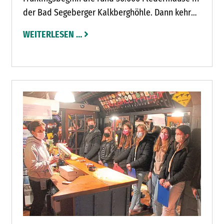
der Bad Segeberger Kalkberghöhle. Dann kehren
ALF DEN WEINENDEN FRAUEN
sie zurück in die umliegenden Wälder, um nach
WEITERLESEN …
den kräfteraubenden Wintermonaten Insekten
zu jagen und zu fressen. Das ist auch das Signal,
um die Kalkberg-höhle wieder für die
öffentlichen Führungen zu öffnen.