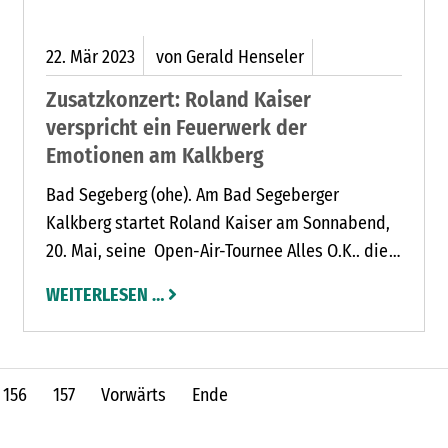
22.
Mär
2023
von Gerald Henseler
Zusatzkonzert: Roland Kaiser
verspricht ein Feuerwerk der
Emotionen am Kalkberg
Bad Segeberg (ohe). Am Bad Segeberger
Kalkberg startet Roland Kaiser am Sonnabend,
20. Mai, seine Open-Air-Tournee Alles O.K.. die
Show am Sonnabend ist bereits restlos
WEITERLESEN …
ausverkauft. Aufgrund der atemberaubenden
Resonanz gibt Roland Kaiser am Sonntag, 21.
Mai, noch einmal auf. Der Ticketverkauf bewegt
sich ebenfalls mit rasenden Schritten Richtung
156
157
Vorwärts
Ende
Ausverkauf, teilt Fereydun Bille-Sommer vom
Veranstalter Förde Show Concept mit.