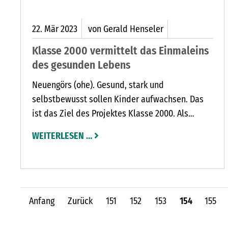
22.
Mär
2023
von Gerald Henseler
Klasse 2000 vermittelt das Einmaleins
des gesunden Lebens
Neuengörs (ohe). Gesund, stark und
selbstbewusst sollen Kinder aufwachsen. Das
ist das Ziel des Projektes Klasse 2000. Als
Gesundheitsförderin des Projektes ist Renate
WEITERLESEN …
Bonse seit 23 Jahren an den Schulen in der
Region Bad Segeberg unterwegs. Seit 17 Jahren
nimmt auch die Grundschule Neuengörs an dem
Präventionsprojekt teil.
Anfang
Zurück
151
152
153
154
155