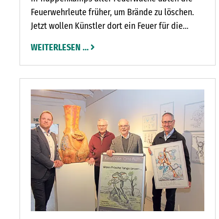
Feuerwehrleute früher, um Brände zu löschen.
 UND MIT BRENNENDER ZIGARETTE BEWORFEN: NIEMAND H
Jetzt wollen Künstler dort ein Feuer für die
Kultur entfachen. Unter dem Motto Lost in Fire
WEITERLESEN …
lädt die Künstlergruppe Lichtschwimmer an
zwei Wochenenden zu einem Kulturfestival ein.