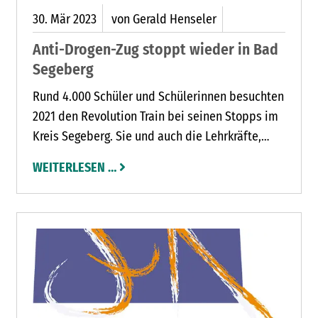
30.
Mär
2023
von Gerald Henseler
Anti-Drogen-Zug stoppt wieder in Bad
Segeberg
Rund 4.000 Schüler und Schülerinnen besuchten
2021 den Revolution Train bei seinen Stopps im
Kreis Segeberg. Sie und auch die Lehrkräfte,
Sponsoren und Moderatoren sind von dem
WEITERLESEN …
Präventionsprojekt begeistert. Für die
Veranstalter von der Kreisverkehrswacht
Segeberg und dem Kriminalpräventiven Rat
Norderstedt steht daher fest, der Revolution
Train soll zu einer festen Einrichtung werden.