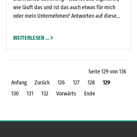
wie läuft das und ist das auch etwas für mich
oder mein Unternehmen? Antworten auf diese
Fragen und einen ganz konkreten Einblick in die
flexible Arbeitswelt geben Angela und Stephan
WEITERLESEN …
Schulze-Hamann ab sofort jeden Mittwoch von
14 bis 17 Uhr bei Kaffee und Kuchen im Landhaus
Schulze-Hamann in Blunk.
Seite 129 von 136
Anfang
Zurück
126
127
128
129
130
131
132
Vorwärts
Ende