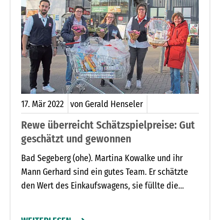
mediterran gewürztes Lamm vom Spieß, perfekt
ergänzen. Natürlich wird es auch an
vegetarischen Alternativen, herzhaften Beilagen
sowie liebevollen Desserts nicht mangeln.
17.
Mär
2022
von Gerald Henseler
Rewe überreicht Schätzspielpreise: Gut
geschätzt und gewonnen
Bad Segeberg (ohe). Martina Kowalke und ihr
Mann Gerhard sind ein gutes Team. Er schätzte
den Wert des Einkaufswagens, sie füllte die
Teilnahmekarte aus. Mit ihrem Tipp von 91,57
Cent lagen sie nur 16 Cent über dem