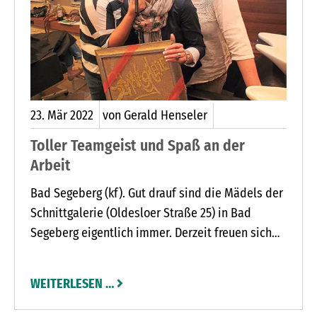
23.
Mär
2022
von Gerald Henseler
Toller Teamgeist und Spaß an der
Arbeit
Bad Segeberg (kf). Gut drauf sind die Mädels der
Schnittgalerie (Oldesloer Straße 25) in Bad
Segeberg eigentlich immer. Derzeit freuen sich
die Friseurinnen rund um Salonchefin Peggi
Niemann aber besonders, denn die
WEITERLESEN …
Schnittgalerie besteht am 1. April stolze zehn
Jahre.