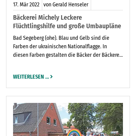
17.
Mär
2022
von Gerald Henseler
Bäckerei Michely Leckere
Flüchtlingshilfe und große Umbaupläne
Bad Segeberg (ohe). Blau und Gelb sind die
Farben der ukrainischen Nationalflagge. In
diesen Farben gestalten die Bäcker der Bäckerei
Michely jetzt einen besonderen Berliner. Das mit
Mehrfruchtmarmelade gefüllte Siedegebäck ist
WEITERLESEN …
nicht nur lecker. Vom Kaufpreis von 1,80 Euro
spendet die Bäckerei Michely einen Euro an die
Aktion Deutschland Hilft. Das Bündnis deutscher
Hilfsorganisationen mit Sitz in Bonn ist ein
Zusammenschluss deutscher
Hilfsorganisationen und unterstützt mit dem
Geld Geflüchtete aus der Ukraine.