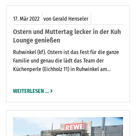
17.
Mär
2022
von Gerald Henseler
Ostern und Muttertag lecker in der Kuh
Lounge genießen
Ruhwinkel (kf). Ostern ist das Fest für die ganze
Familie und genau die lädt das Team der
Küchenperle (Eichholz 11) in Ruhwinkel am
Ostersonntag, 17. April, um 11.30 Uhr zum bunten
Familien-Osterbuffet in die österlich
WEITERLESEN …
geschmückte Kuh-Lounge ein. Nach dem
Ostereiersuchen im heimischen Garten erfreuen
sich Groß und Klein am Mittagsbuffet mit einer
abwechslungsreichen Auswahl an kulinarischen
Köstlichkeiten, die das Osterhighlight, ein