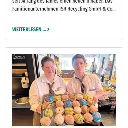
seit Anfang des Jahres einen neuen Inhaber. Das
Familienunternehmen ISR Recycling GmbH & Co.
KG aus Itzehoe hat das Areal in der
Holsteinstraße 17 von Andreas Rehn
WEITERLESEN …
übernommen. Der neue Betriebsleiter Denis
Witte und sein siebenköpfiges Team kümmern
sich um die privaten und gewerblichen Kunden,
die ihren Schrott anliefern.