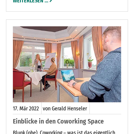
WEITERLESEN …
tatsächlichen Warenwert der Produkte aus dem
Einkaufswagen, die zur Wiedereröffnung des
Rewe-Marktes am Landratspark geschätzt
werden sollten. Als Gewinn überreichte ihnen
Marktleiterin Jessica Bendfeldt jetzt den Inhalt
des Einkaufswagens. Anita Petersen schätzte den
Wert auf 90 Euro und gewann damit einen
Präsentkorb als zweiten Preis. Mit dem Tipp von
89,99 Euro gewann Anita Schröder einen
Einkaufsgutschein im Wert von 50 Euro.
17.
Mär
2022
von Gerald Henseler
Einblicke in den Coworking Space
Blunk (ohe). Coworking – was ist das eigentlich,