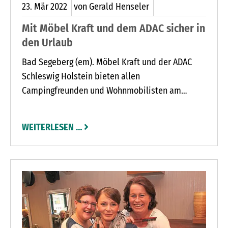
23.
Mär
2022
von Gerald Henseler
Mit Möbel Kraft und dem ADAC sicher in
den Urlaub
Bad Segeberg (em). Möbel Kraft und der ADAC
Schleswig Holstein bieten allen
Campingfreunden und Wohnmobilisten am
Sonnabend, 2. April, von 9 bis 16 Uhr zum
Saisonstart eine besondere Aktion an. Auf dem
WEITERLESEN …
Parkplatz des Möbelhauses in der Ziegelstraße 1
in Bad Segeberg gibt es eine kostenlose
Wiegeaktion für Fahrzeuge bis maximal 7,5
Tonnen Gewicht.