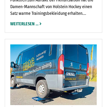
Pünktlich zum Auftakt der Freiluftsaison hat die
Damen-Mannschaft von Holstein Hockey einen
Satz warme Trainingsbekleidung erhalten.
Sponsor ist das Klein Rönnauer Autohaus
WEITERLESEN …
Joachim Holstein mit Inhaber Kai Holstein. Das
Team freut sich über jeden Neuzugang, egal, ob
mit oder ohne Hockey-Erfahrung. Wer Interesse
hat, kommt einfach zu einem Probetraining
vorbei (Sportanlage des SC Rönnau 74, dienstags
von 19 bis 20.30 Uhr und donnerstags von 18.30
bis 20 Uhr). Foto: hfr