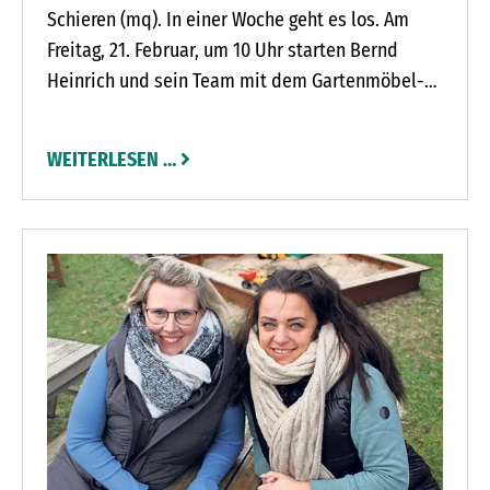
Schieren (mq). In einer Woche geht es los. Am
Freitag, 21. Februar, um 10 Uhr starten Bernd
Heinrich und sein Team mit dem Gartenmöbel-
Hofverkauf in Schieren (Neuenteich 1). Bis
September besteht die Möglichkeit, günstige
WEITERLESEN …
Gartenmöbel in der Ausstellungshalle zu kaufen.
In den ersten Tagen lohnt es sich besonders,
denn es werden viele günstige Einzelstücke und
Muster abgegeben.