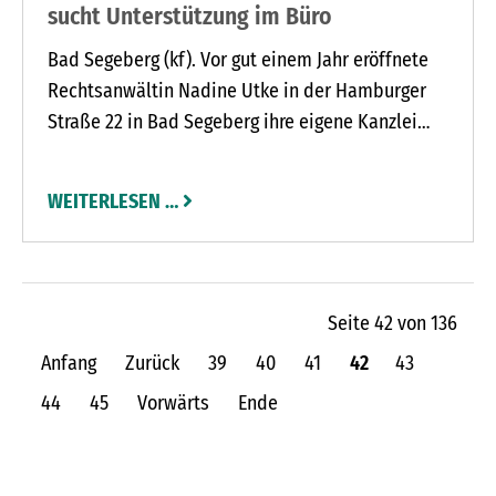
sucht Unterstützung im Büro
Bad Segeberg (kf). Vor gut einem Jahr eröffnete
Rechtsanwältin Nadine Utke in der Hamburger
Straße 22 in Bad Segeberg ihre eigene Kanzlei
und ist dort sehr gut angekommen. In der
Kreisstadt pflegt sie ein gutes Verhältnis zu den
WEITERLESEN …
Berufskollegen in der näheren Umgebung und
steht mit ihnen auch im Austausch. „Dafür bin ich
sehr dankbar“, sagt sie.
Seite 42 von 136
Anfang
Zurück
39
40
41
42
43
44
45
Vorwärts
Ende