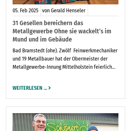
05.
Feb
2025
von Gerald Henseler
31 Gesellen bereichern das
Metallgewerbe Ohne sie wackelt’s im
Mund und im Gebäude
Bad Bramstedt (ohe). Zwölf Feinwerkmechaniker
und 19 Metallbauer hat der Obermeister der
Metallgewerbe-Innung Mittelholstein feierlich
von ihren Lehrlingspflichten freigesprochen und
in den Gesellenstand erhoben. Betriebe
WEITERLESEN …
berichten, warum sie gerne ausbilden.