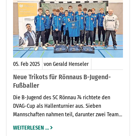
05.
Feb
2025
von Gerald Henseler
Neue Trikots für Rönnaus B-Jugend-
Fußballer
Die B-Jugend des SC Rönnau 74 richtete den
DVAG-Cup als Hallenturnier aus. Sieben
Mannschaften nahmen teil, darunter zwei Teams
des Gastgebers. Diese sicherten sich den ersten
WEITERLESEN …
und dritten Platz. Im Rahmen des Turniers erhielt