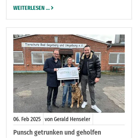
zurückzublicken. Innerhalb dieser Zeit hat sich
WEITERLESEN …
die Praxis zu einer beliebten Adresse für
moderne Zahnmedizin entwickelt und zahlreiche
neue Patienten gewonnen.
06.
Feb
2025
von Gerald Henseler
Punsch getrunken und geholfen