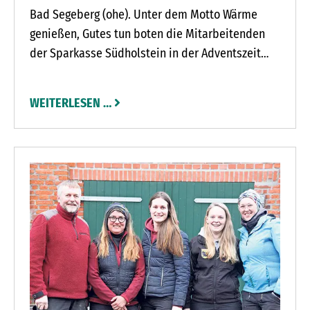
Bad Segeberg (ohe). Unter dem Motto Wärme
genießen, Gutes tun boten die Mitarbeitenden
der Sparkasse Südholstein in der Adventszeit
Punsch und Lebkuchen an. Eine Woche lang
schenkten sie gegen eine Spende an einem
WEITERLESEN …
Stand vor der Bad Segeberger Sparkassenfiliale
in der Oldesloer Straße Glühwein aus und boten
weihnachtliches Gebäck an. 620 Euro landeten so
in der Spendenbox. Das Geld überreichten
Sparkassendirektor Kai Gräper und sein
Stellvertreter Sven Jaeppelt jetzt an Anja Steffen
vom Tierschutzverein Bad Segeberg und
Umgebung.