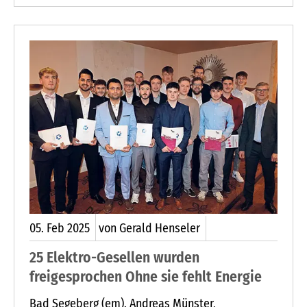
die Mannschaft neue Trainingsanzüge und
Taschen, gesponsert von der DVAG
Vermögensberatung Marcin Bratus aus Leezen.
Foto: hfr
05.
Feb
2025
von Gerald Henseler
25 Elektro-Gesellen wurden
freigesprochen Ohne sie fehlt Energie
Bad Segeberg (em). Andreas Münster,