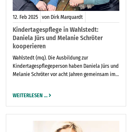
12.
Feb
2025
von Dirk Marquardt
Kindertagespflege in Wahlstedt:
Daniela Jürs und Melanie Schröter
kooperieren
Wahlstedt (mq). Die Ausbildung zur
Kindertagespflegeperson haben Daniela Jürs und
Melanie Schröter vor acht Jahren gemeinsam im
Bildungswerk in Bad Segeberg erfolgreich
absolviert. Drei Jahre später besuchten sie auch
WEITERLESEN …
zusammen die Qualifikation für Frühpädagogik.
Kein Wunder, dass die beiden auch als
Tagesmütter in Wahlstedt kooperieren.