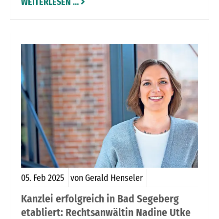
WEITERLESEN …
dem Westerrader Betrieb. Sie feierten jetzt ihr
25-jähriges Jubiläum bei Schönert.
05.
Feb
2025
von Gerald Henseler
Kanzlei erfolgreich in Bad Segeberg
etabliert: Rechtsanwältin Nadine Utke