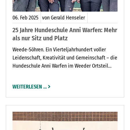
06.
Feb
2025
von Gerald Henseler
25 Jahre Hundeschule Anni Warfen: Mehr
als nur Sitz und Platz
Weede-Söhren. Ein Vierteljahrhundert voller
Leidenschaft, Kreativität und Gemeinschaft – die
Hundeschule Anni Warfen im Weeder Ortsteil
Söhren feiert ihr 25-jähriges Bestehen und blickt
zurück auf eine Geschichte, die so einzigartig und
WEITERLESEN …
vielfältig ist wie die Vierbeiner und Menschen,
die dort trainieren.