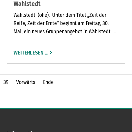
Wahlstedt
Wahlstedt (ohe). Unter dem Titel „Zeit der
Reife, Zeit der Ernte“ beginnt am Freitag, 30.
Mai, ein neues Gruppenangebot in Wahlstedt. Es
richtet sich an Menschen im reiferen Alter, die
sich mit Veränderungen und den damit
WEITERLESEN …
verbundenen Herausforderungen
auseinandersetzen wollen.
39
Vorwärts
Ende