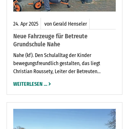
24.
Apr
2025
von Gerald Henseler
Neue Fahrzeuge für Betreute
Grundschule Nahe
Nahe (kf). Den Schulalltag der Kinder
bewegungsfreundlich gestalten, das liegt
Christian Roussety, Leiter der Betreuten
Grundschule in Nahe, am Herzen. Bewegung ist
WEITERLESEN …
ein zentraler Bestandteil einer gesunden
Entwicklung und so setzt sich die Betreute
Grundschule in Nahe gezielt dafür ein, ihren
Schülerinnen und Schülern mehr Möglichkeiten
zur aktiven Freizeitgestaltung zu bieten.