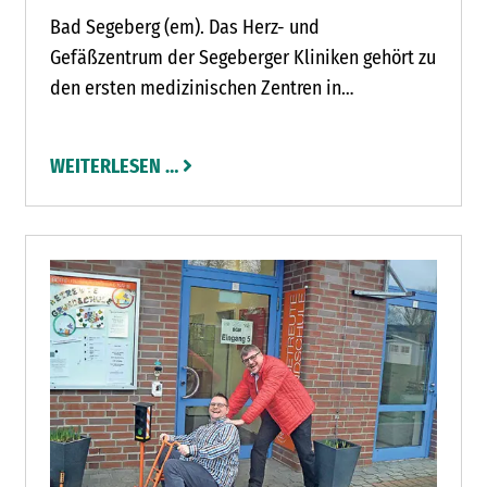
Bad Segeberg (em). Das Herz- und
Gefäßzentrum der Segeberger Kliniken gehört zu
den ersten medizinischen Zentren in
Deutschland und Europa, die ein
elektrodenloses Zweikammer-
WEITERLESEN …
Herzschrittmachersystem erfolgreich
implantiert haben.
OSSEN SEGEBERGER SEE