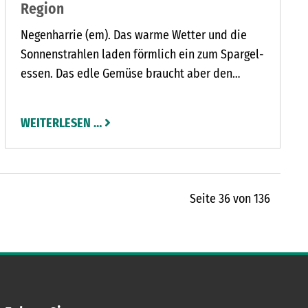
Region
Negenharrie (em). Das warme Wetter und die
Sonnenstrahlen laden förmlich ein zum Spargel-
essen. Das edle Gemüse braucht aber den
passenden Begleiter, das ist für
Schinkenliebhaber der Landschinken von der
WEITERLESEN …
Familie Einfeld in Negenharrie. Bei der
Fleischerfamilie Einfeld werden nach alter
Tradition die Schinken von Hand gesalzen und in
der eigenen Räucherkammer über feinstem
Seite 36 von 136
Buchenrauch geräuchert.