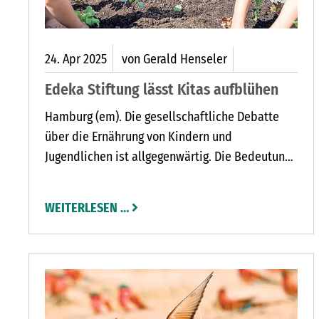
24.
Apr
2025
von Gerald Henseler
Edeka Stiftung lässt Kitas aufblühen
Hamburg (em). Die gesellschaftliche Debatte
über die Ernährung von Kindern und
Jugendlichen ist allgegenwärtig. Die Bedeutung
einer frühkindlichen Ernährungsbildung liegt auf
der Hand. Auch Kitas und Schulen rücken die
WEITERLESEN …
Frage nach einer fundierten Wissensvermittlung
immer stärker in den Fokus. Genau hier setzt die
Edeka Stiftung an und startet mit ihrer
Erfolgsinitiative „Gemüsebeete für Kids” in die
Saison 2025. Ab heute heißt es „Ärmel
hochkrempeln, Erde einfüllen, Samen säen –