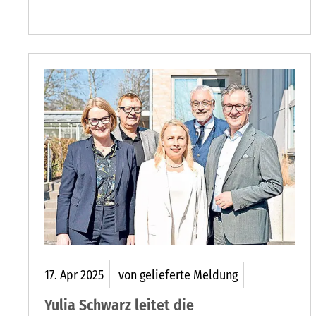
Screen mit seiner diesjährigen Filmtournee ins
CinePlanet 5 in der Oldesloer Straße 34.
17.
Apr
2025
von gelieferte Meldung
Yulia Schwarz leitet die