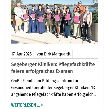
17.
Apr
2025
von Dirk Marquardt
Segeberger Kliniken: Pflegefachkräfte
feiern erfolgreiches Examen
Große Freude am Bildungszentrum für
Gesundheitsberufe der Segeberger Kliniken: 13
angehende Pflegefachkräfte haben erfolgreich
ihr Examen bestanden und starten nun in ihre
WEITERLESEN …
berufliche Zukunft. Die Segeberger Kliniken