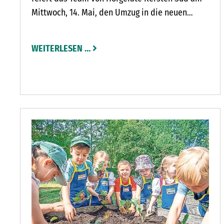
Mittwoch, 14. Mai, den Umzug in die neuen
Geschäftsräume. „Hier haben wir deutlich mehr
Platz und sind näher an der Innenstadt“, freut
WEITERLESEN …
sich Betriebsleiter Bent Joswikowski.
Gemeinsam mit der Akustikerin Julia Steil, der
Servicemitarbeiterin Frederike Nitsch und der
Auszubildenden Rosa Jäger lädt er am
Eröffnungstag zu Snacks, Sekt und einem
Glücksrad-Gewinnspiel ein.
S EXAMEN
R ERÖFFNET MELANIE LORENZ IHREN LIEBLINGSPLATZ AM GR