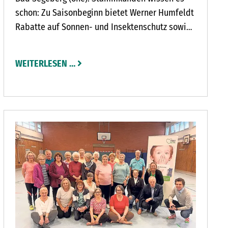
schon: Zu Saisonbeginn bietet Werner Humfeldt
Rabatte auf Sonnen- und Insektenschutz sowie
kostenfreie Montage. Von Montag, 28. April, bis
Sonntag, 25. Mai, bietet Werner Humfeldt mit
WEITERLESEN …
seiner Firma Plissees Sonnen- und
Insektenschutz zehn Prozent Preisnachlass und
kostenfreie Montage. Das Angebot gilt für
Kunden, die im Umkreis von 20 Kilometern um
Bad Segeberg wohnen.