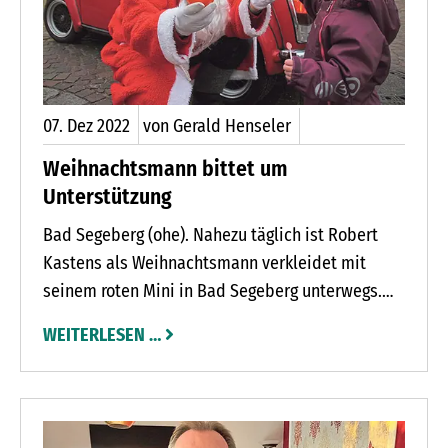
07.
Dez
2022
von Gerald Henseler
Weihnachtsmann bittet um
Unterstützung
Bad Segeberg (ohe). Nahezu täglich ist Robert
Kastens als Weihnachtsmann verkleidet mit
seinem roten Mini in Bad Segeberg unterwegs.
Wo er stoppt, verteilt der Rauschebart dann
WEITERLESEN …
Süßigkeiten, Apfelsinen oder Nüsse an die
Kinder. Mehrere hundert Geschenke hat Kastens
in diesem Jahr schon verteilt. „Ich kann nicht
alles aus eigener Tasche bezahlen“, sagt Kastens.