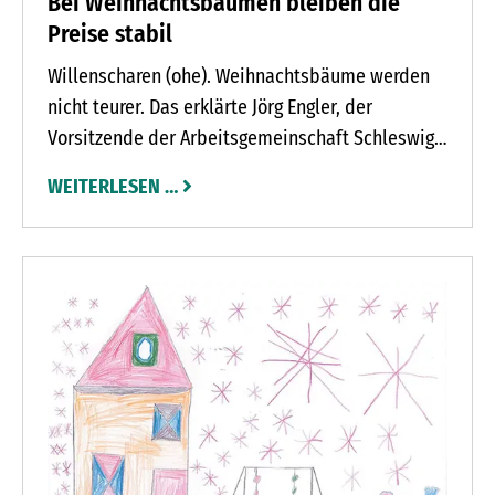
Bei Weihnachtsbäumen bleiben die
Preise stabil
Willenscharen (ohe). Weihnachtsbäume werden
nicht teurer. Das erklärte Jörg Engler, der
Vorsitzende der Arbeitsgemeinschaft Schleswig-
Holsteinischer Weihnachtsbaumproduzenten bei
WEITERLESEN …
der Saisoneröffnung in Willenscharen. Die
Produktionskosten seien für die Erzeuger zwar
gestiegen. Der Mindestlohn für Erntehelfer ist
gestiegen, Düngerpreise haben sich verdreifacht
und Kraftstoffe sind teuer geworden.
„Weihnachtsbäume wachsen über einen
Zeitraum von acht bis zehn Jahren heran“, erklärt
Claus-Hermann Fölster. Seine Familie produziert
auf dem Hof Ansgarius in Willenscharen
Nordmanntannen und Nobilis. Die gestiegen