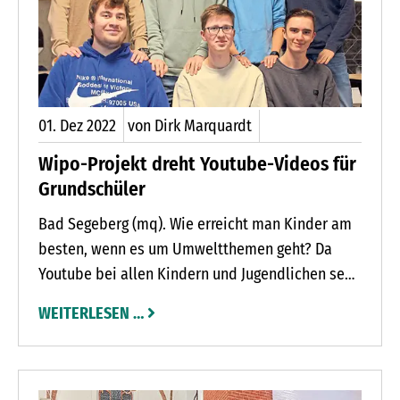
01.
Dez
2022
von Dirk Marquardt
Wipo-Projekt dreht Youtube-Videos für
Grundschüler
Bad Segeberg (mq). Wie erreicht man Kinder am
besten, wenn es um Umweltthemen geht? Da
Youtube bei allen Kindern und Jugendlichen sehr
beliebt ist, lag die Lösung für die Projektgruppe
WEITERLESEN …
am Städtischen Gymnasium in Bad Segeberg
nahe. Die Schülerinnen und Schüler drehten
kurze Filme unter dem Label NaturNah!, mit
denen sie Dritt- und Viertklässlern nachhaltige