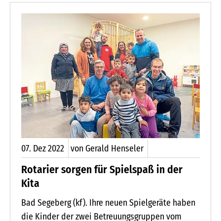
Grace und Firle, so die Namen der Pferde,
standen bei den 30 Mädchen und Jungen der
Kindertagesstätte sofort im Mittelpunkt.
07.
Dez
2022
von Gerald Henseler
Rotarier sorgen für Spielspaß in der
Kita
Bad Segeberg (kf). Ihre neuen Spielgeräte haben
die Kinder der zwei Betreuungsgruppen vom