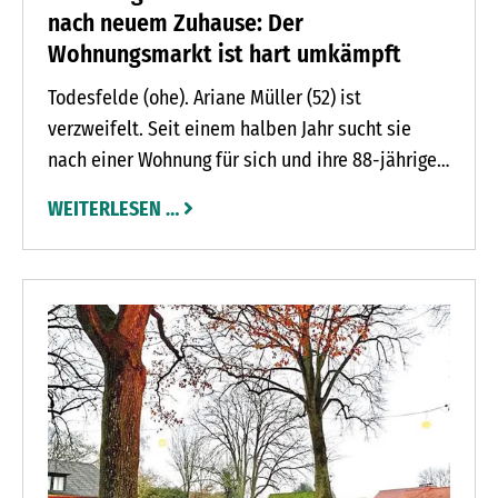
nach neuem Zuhause: Der
Wohnungsmarkt ist hart umkämpft
Todesfelde (ohe). Ariane Müller (52) ist
verzweifelt. Seit einem halben Jahr sucht sie
nach einer Wohnung für sich und ihre 88-jährige
Mutter Jutta. Jutta Müller ist auf einen Rollator
WEITERLESEN …
angewiesen. Daher sucht Ariane Müller nach
einer barrierearmen Wohnung im Erdgeschoss.
Vier Zimmer sollte sie haben. Eine Kaltmiete von
1.000 Euro kann sie zahlen. „So eine Wohnung ist
einfach nicht zu bekommen“, sagt Ariane Müller.