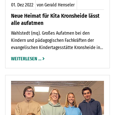
01.
Dez
2022
von Gerald Henseler
Neue Heimat für Kita Kronsheide lässt
alle aufatmen
Wahlstedt (mq). Großes Aufatmen bei den
Kindern und pädagogischen Fachkräften der
evangelischen Kindertagesstätte Kronsheide in
Wahlstedt. Mit der Einweihungsfeier haben die
WEITERLESEN …
jahrelangen Belastungen ein Ende. Im alten Okal-
Gebäude hatten Gerüche dafür gesorgt, dass das
Kita-Team ein Lüftungskonzept penibel
umsetzen musste. „Ich bin allen und gerade den
Eltern dankbar, dass sie das mitgetragen haben.
Jetzt ist die Freude groß“, sagt Britta Huckfeldt.