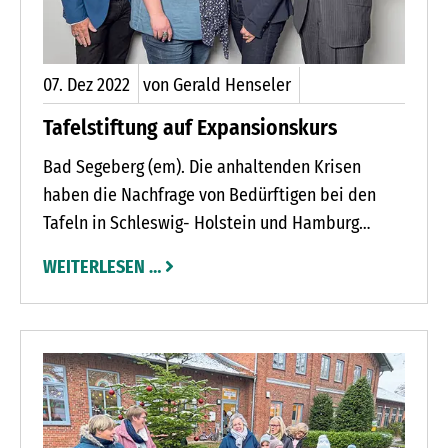
07.
Dez
2022
von Gerald Henseler
Tafelstiftung auf Expansionskurs
Bad Segeberg (em). Die anhaltenden Krisen
haben die Nachfrage von Bedürftigen bei den
Tafeln in Schleswig- Holstein und Hamburg
deutlich gesteigert: Mehr als 60 Prozent der
WEITERLESEN …
Tafeln im Norden kämpfen mit einem um rund 50
Prozent gestiegenen Andrang. Teilweise sind die
Einrichtungen sogar dazu gezwungen, einen
Aufnahmestopp von Tafelkunden zu verhängen
und Wartelisten zu führen. Die Mitglieder des
Vorstandes und des Kuratoriums der
Tafelstiftung Schleswig-Holstein-Hamburg