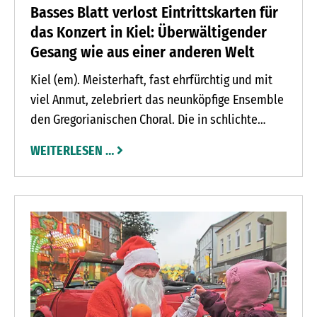
Basses Blatt verlost Eintrittskarten für
das Konzert in Kiel: Überwältigender
Gesang wie aus einer anderen Welt
Kiel (em). Meisterhaft, fast ehrfürchtig und mit
viel Anmut, zelebriert das neunköpfige Ensemble
den Gregorianischen Choral. Die in schlichte
Mönchsgewänder gehüllten renommierten
WEITERLESEN …
Chorsänger und Musiker verfügen über beste
Ausbildungen und jahrelange Konzerterfahrung.
Gregorian Grace gibt Konzerte in Neumünster am
Donnerstag, 29. Dezember, um 20 Uhr in der
Anscharkirche und in Kiel am Freitag, 30.
Dezember, um 16 und 20 Uhr in der Petruskirche.