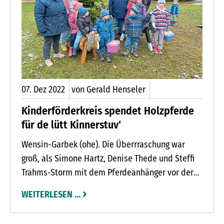
erörterten in ihrer gemeinsamen Sitzung bei der
Firma Möbel Kraft in Bad Segeberg diese
angespannte Situation. Beide Gremien sehen den
Kurs der Tafelstiftung bestätigt: Diese hat im
Jahr 2022 bereits eine Rekordsumme von mehr
als 80.000 Euro aufgewendet, um den Tafeln im
07.
Dez
2022
von Gerald Henseler
Lande Hilfestellung bei ihrer operativen Arbeit zu
Kinderförderkreis spendet Holzpferde
gewähren.
für de lütt Kinnerstuv‘
Wensin-Garbek (ohe). Die Überrraschung war
groß, als Simone Hartz, Denise Thede und Steffi
Trahms-Storm mit dem Pferdeanhänger vor der
Kindertagesstätte de lütt Kinnerstuv‘ in Garbek
WEITERLESEN …
vorfuhren. Zwei Holzpferde hatten die drei
Damen vom Kinderförderkreis Wensin im Gepäck.