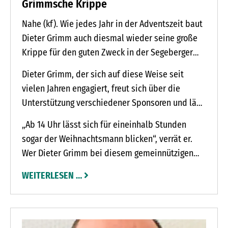
Grimmsche Krippe
Nahe (kf). Wie jedes Jahr in der Adventszeit baut
Dieter Grimm auch diesmal wieder seine große
Krippe für den guten Zweck in der Segeberger
Straße 40 in Nahe auf. Am Sonnabend, 3., und
Dieter Grimm, der sich auf diese Weise seit
Sonnabend, 10. Dezember, bewirtet er ab 13 Uhr
vielen Jahren engagiert, freut sich über die
wieder die Gäste mit Bratwurst und Glühwein
Unterstützung verschiedener Sponsoren und lädt
sowie Kinderpunsch gegen Spenden, deren Erlös
zum geselligen Beisammensein am Feuerkorb
er diesmal an unfallgeschädigte Kinder in
„Ab 14 Uhr lässt sich für eineinhalb Stunden
oder den Stehtischen ein.
Hamburg spenden möchte.
sogar der Weihnachtsmann blicken“, verrät er.
Wer Dieter Grimm bei diesem gemeinnützigen
vorweihnachtlichen Event unterstützen möchte,
WEITERLESEN …
kann sich gern unter 01 71 / 8 11 32 75 bei ihm
melden.