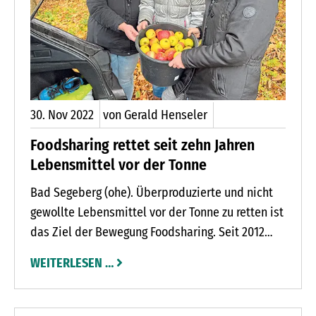
30.
Nov
2022
von Gerald Henseler
Foodsharing rettet seit zehn Jahren
Lebensmittel vor der Tonne
Bad Segeberg (ohe). Überproduzierte und nicht
gewollte Lebensmittel vor der Tonne zu retten ist
das Ziel der Bewegung Foodsharing. Seit 2012
setzen sich die Mitglieder von Foodsharing
WEITERLESEN …
ehrenamtlich gegen eine Verschwendung von
Lebensmitteln ein. Am 12. Dezember feiert
Foodsharing seinen zehnten Geburtstag in