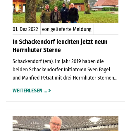
01.
Dez
2022
von gelieferte Meldung
In Schackendorf leuchten jetzt neun
Herrnhuter Sterne
Schackendorf (em). Im Jahr 2019 haben die
beiden Schackendorfer Initiatoren Sven Pagel
und Manfred Petrat mit drei Herrnhuter Sternen
begonnen, den schönen zentral gelegenen
WEITERLESEN …
Dorfplatz zur Weihnachtszeit zu beleuchten.
Stetig wurde die Anzahl der Sterne über die Jahre
erweitert. Dieses Jahr sind weitere drei Sterne
dazugekommen. „Hervorzuheben ist der mit 1,40
Meter Durchmesser große Stern, der an der in der