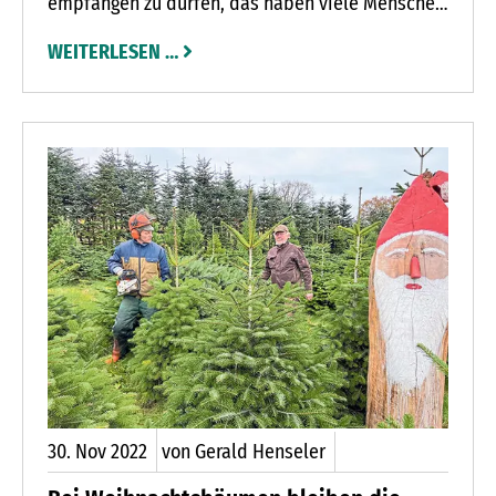
empfangen zu dürfen, das haben viele Menschen
während der Corona-Pandemie erlebt. Jetzt sind
WEITERLESEN …
Besuche in den Krankenhäusern wieder erlaubt.
Trotzdem bekommen längst nicht alle Patienten
Besuch. Ihnen schenken die Grünen Damen und
Herren Zeit und Aufmerksamkeit.
30.
Nov
2022
von Gerald Henseler