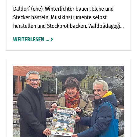
Daldorf (ohe). Winterlichter bauen, Elche und
Stecker basteln, Musikinstrumente selbst
herstellen und Stockbrot backen. Waldpädagogin
Britta Gehlhaar und Erlebniswaldleiter Stephan
WEITERLESEN …
Mense fallen nach und nach immer mehr
Aktionen ein, bei denen die Besucher der
Waldweihnacht mitmachen können. Nach zwei
Jahren Pause lädt der Erlebniswald am
Sonnabend, 3., und Sonntag, 4. Dezember, wieder
zu der beliebten Waldweihnacht ein. „Wir
rechnen mit 10.000 bis 12.000 Besuchern“, sagt
Britta Gehlhaar. Der Erlebniswald würde damit
an alte Zeiten anknüpfen.