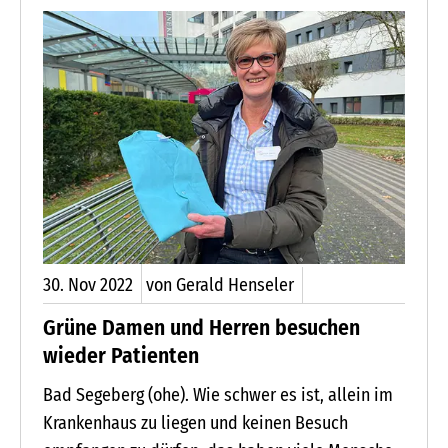
Deutschland. In der Region Bad Segeberg/
Wahlstedt und nähere Umgebung gehören Kristin
Schmerse, Verena Müller und Silke Warnsholdt zu
den sogenannten Foodsavern.
30.
Nov
2022
von Gerald Henseler
Grüne Damen und Herren besuchen
wieder Patienten
Bad Segeberg (ohe). Wie schwer es ist, allein im
Krankenhaus zu liegen und keinen Besuch