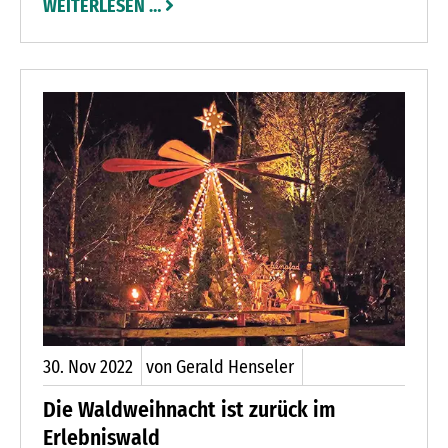
WEITERLESEN …
ihrer besonders umkämpften Klasse bis 67
Kilogramm. Damit qualifizierte sie sich für die
Studierenden-Europameisterschaften 2023 in
Zagreb/ Kroatien.
30.
Nov
2022
von Gerald Henseler
Die Waldweihnacht ist zurück im
Erlebniswald