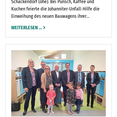
Schackendorf (ohe). Bei Punsch, Kaffee und
Kuchen feierte die Johanniter-Unfall-Hilfe die
Einweihung des neuen Bauwagens ihrer
Kindergarten-Waldgruppe in Schackendorf. Die
WEITERLESEN …
Gemeinde Schackendorf plante schon vor drei
Jahren eine Erweiterung ihres Kindergarten. „Wir
dachten damals über einen Neubau nach“,
erklärt Bürgermeister Alexander Scheffler. Der
wäre vermutlich zu groß und teuer geworden.