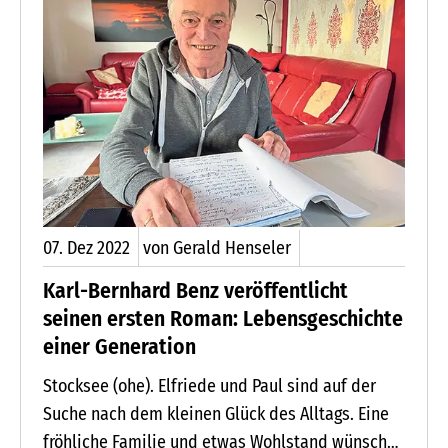
Deshalb bittet er um Unterstützung. Wer ihn
unterstützen möchte, sollte sich unter der
Rufnummer 01 76 /54 35 01 96 bei ihm melden.
Der Weihnachtsmann ist bei trockenem Wetter
täglich unterwegs.
07.
Dez
2022
von Gerald Henseler
Karl-Bernhard Benz veröffentlicht
seinen ersten Roman: Lebensgeschichte
einer Generation
Stocksee (ohe). Elfriede und Paul sind auf der
Suche nach dem kleinen Glück des Alltags. Eine
fröhliche Familie und etwas Wohlstand wünschen