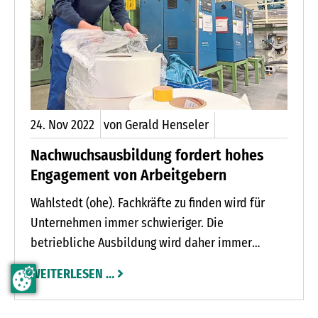
teilnehmen möchte, füllt den Coupon aus und
sendet ihn zusammen mit dem Bild bis Freitag, 9.
Dezember, an Basses Blatt (Kurhausstraße 12,
23795 Bad Segeberg).
24.
Nov
2022
von Gerald Henseler
Nachwuchsausbildung fordert hohes
Engagement von Arbeitgebern
Wahlstedt (ohe). Fachkräfte zu finden wird für
Unternehmen immer schwieriger. Die
betriebliche Ausbildung wird daher immer
wichtiger. Die Zeiten da Personalchef Emanuel
WEITERLESEN …
Richter von der W. Pelz GmbH & Co KG in Wahl-
stedt zwischen den Bewerbern um einen