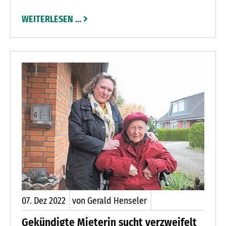
sich die Wirtstochter und der Heizungsmonteur
WEITERLESEN …
als sie sich 1929 kennen und einige Jahre später
lieben lernen. Sie möchten ein ganz normales
Leben führen, doch Krieg und Flucht stehlen
ihnen viele gute Jahre.
07.
Dez
2022
von Gerald Henseler
Gekündigte Mieterin sucht verzweifelt