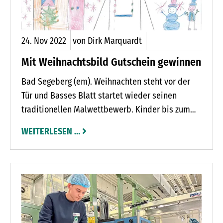
Kosten verteilen sich daher über den langen
Zeitraum und machen sich vermutlch erst in den
kommenden Jahren bemerkbar.
24.
Nov
2022
von Dirk Marquardt
Mit Weihnachtsbild Gutschein gewinnen
Bad Segeberg (em). Weihnachten steht vor der
Tür und Basses Blatt startet wieder seinen
traditionellen Malwettbewerb. Kinder bis zum
Grundschulalter dürfen uns wieder ihre schönen
WEITERLESEN …
und selbst gemalten oder gestalteten
Kunstwerke zusenden und haben dann sogar
eine Gewinnchance. Denn unter allen
Einsendungen werden drei ausgelost. Diese drei
Kinder dürfen sich über je einen Gutschein im
Wert von 50 Euro des Bad Segeberger
Fachgeschäftes Lieblingsspiel freuen. Wer