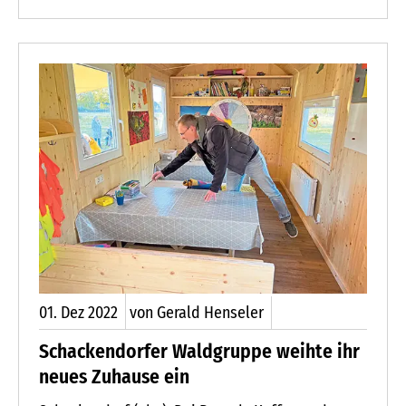
Saal des Bürgerhauses. Nachdem sich der
Ortsverein auflöste, übernahm die Arbeiter
Wohlfahrt Trappenkamp den beliebten
Frühstückstreffpunkt.
01.
Dez
2022
von Gerald Henseler
Schackendorfer Waldgruppe weihte ihr
neues Zuhause ein