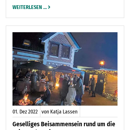
Hochzeiten oder auch Trauerfeiern tief
WEITERLESEN …
verbunden. Und so fiel eine schon vor einigen
Jahren beschlossene und bereitgestellte Spende
an den Förderverein Marienkirche von
ursprünglich 5.000 Euro jetzt noch einmal
deutlich höher aus.
01.
Dez
2022
von Katja Lassen
Geselliges Beisammensein rund um die