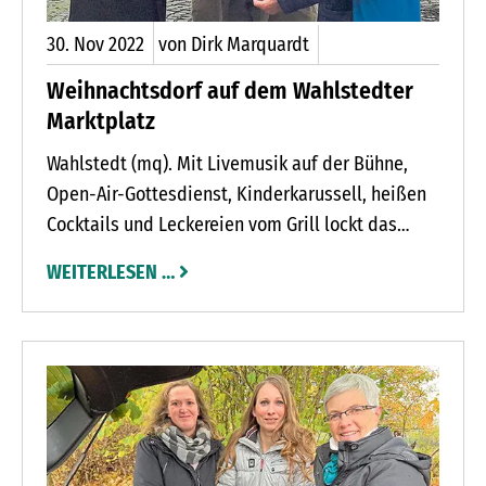
30.
Nov
2022
von Dirk Marquardt
Weihnachtsdorf auf dem Wahlstedter
Marktplatz
Wahlstedt (mq). Mit Livemusik auf der Bühne,
Open-Air-Gottesdienst, Kinderkarussell, heißen
Cocktails und Leckereien vom Grill lockt das
Wahlstedter Weihnachtsdorf nach zwei Jahren
WEITERLESEN …
Pause wieder auf den Marktplatz. Von
Donnerstag, 8., bis Sonntag, 11. Dezember, sowie
von Donnerstag, 15., bis Sonntag, 18. Dezember,
wird eine Menge weihnachtliche Stimmung
geboten.