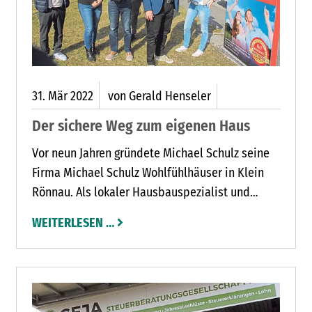
31.
Mär
2022
von Gerald Henseler
Der sichere Weg zum eigenen Haus
Vor neun Jahren gründete Michael Schulz seine
Firma Michael Schulz Wohlfühlhäuser in Klein
Rönnau. Als lokaler Hausbauspezialist und
Partner von Town & Country Haus hat er seither
WEITERLESEN …
vielen geholfen, sich den Traum vom eigenen
Haus zu erfüllen.