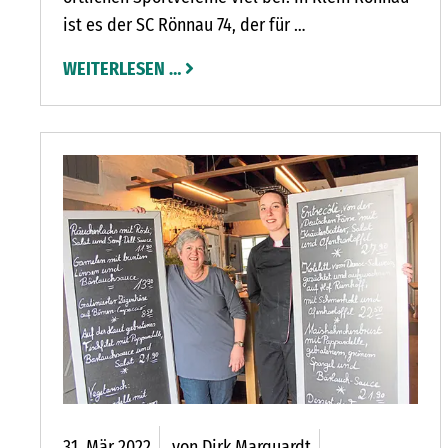
ist es der SC Rönnau 74, der für
Einwohner ein breit gefächertes Sportangebot
WEITERLESEN …
bereit hält.
IGER MAKLER BIETET EXTRAS
31.
Mär
2022
von Dirk Marquardt