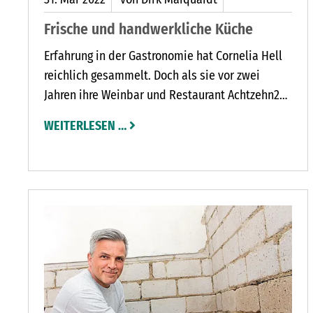
Frische und handwerkliche Küche
Erfahrung in der Gastronomie hat Cornelia Hell
reichlich gesammelt. Doch als sie vor zwei
Jahren ihre Weinbar und Restaurant Achtzehn29
in der Klein Rönnauer Räucherkate (Eutiner
WEITERLESEN …
Straße 42) eröffnete, war nach zwei Wochen
durch den Lockdown erst einmal lange Pause.
CHES ARCHITEKTURBÜRO