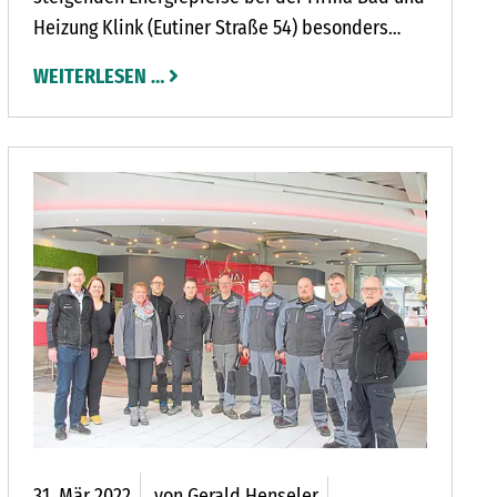
Heizung Klink (Eutiner Straße 54) besonders
gefragt. Viele setzen dabei auf erneuerbare
WEITERLESEN …
Energien.
31.
Mär
2022
von Gerald Henseler