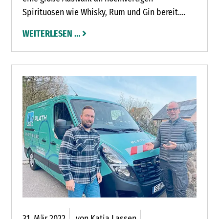
Spirituosen wie Whisky, Rum und Gin bereit.
Liköre und Brände werden in Schmuckflaschen
WEITERLESEN …
abgefüllt, auch Feinkostartikel gibt es in großer
Auswahl.
31.
Mär
2022
von Katja Lassen