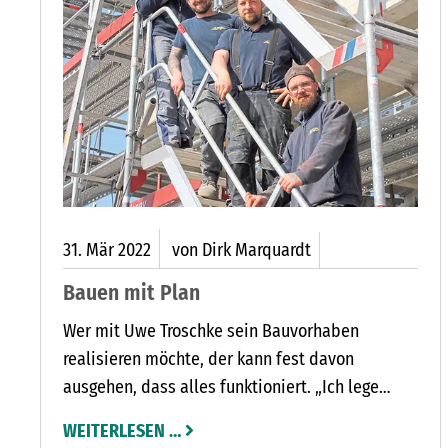
31.
Mär
2022
von Dirk Marquardt
Bauen mit Plan
Wer mit Uwe Troschke sein Bauvorhaben
realisieren möchte, der kann fest davon
ausgehen, dass alles funktioniert. „Ich lege
großen Wert auf Logistik und einen Plan, auf den
WEITERLESEN …
sich alle Gewerke verlassen können“, sagt