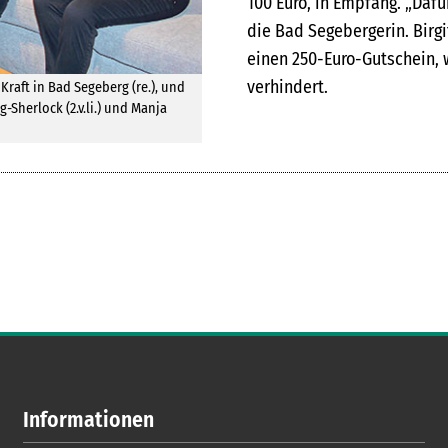
100 Euro, in Empfang. „Dafü
die Bad Segebergerin. Birgi
einen 250-Euro-Gutschein, w
verhindert.
raft in Bad Segeberg (re.), und
-Sherlock (2.v.li.) und Manja
Informationen