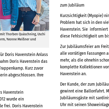
zum Jubiläum
Kurzsichtigkeit (Myopie) n
Problem hat sich in den vi
Havenstein. Sie informiert 
am mit Thorben Quäschning, Uschi
diese Fehlsichtigkeit um b
 Storm, Yvonne Meißner und
Zur Jubiläumsfeier am Freita
alle vorrätigen Fassungen 
für Doris Havenstein Anlass
mehr, als die ohnehin scho
rnahm Doris Havenstein das
komplette Kollektionen von
 Trappenkamp. Kurz zuvor
Havenstein an.
kerin abgeschlossen. Ihre
Der Kunde, der zum Jubiläum
gewinnt eine Ballonfahrt. 
s Havenstein
Jubiläumsgäste mit sardinis
2012 wurde ein
Uhr mit seinen Showeinlage
 frei. Doris Havenstein