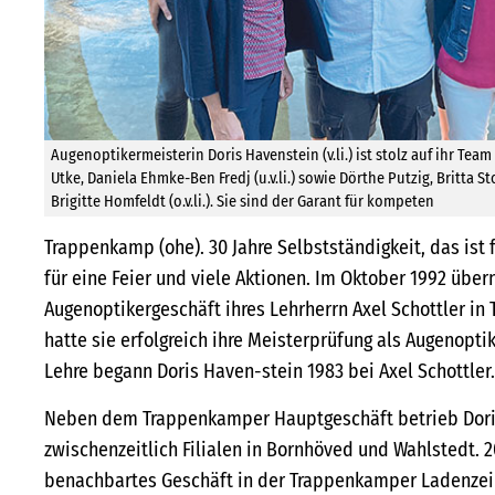
Augenoptikermeisterin Doris Havenstein (v.li.) ist stolz auf ihr Te
Utke, Daniela Ehmke-Ben Fredj (u.v.li.) sowie Dörthe Putzig, Britta
Brigitte Homfeldt (o.v.li.). Sie sind der Garant für kompeten
Trappenkamp (ohe). 30 Jahre Selbstständigkeit, das ist 
für eine Feier und viele Aktionen. Im Oktober 1992 übe
Augenoptikergeschäft ihres Lehrherrn Axel Schottler in
hatte sie erfolgreich ihre Meisterprüfung als Augenopti
Lehre begann Doris Haven-stein 1983 bei Axel Schottler.
Neben dem Trappenkamper Hauptgeschäft betrieb Dori
zwischenzeitlich Filialen in Bornhöved und Wahlstedt. 
benachbartes Geschäft in der Trappenkamper Ladenzeile