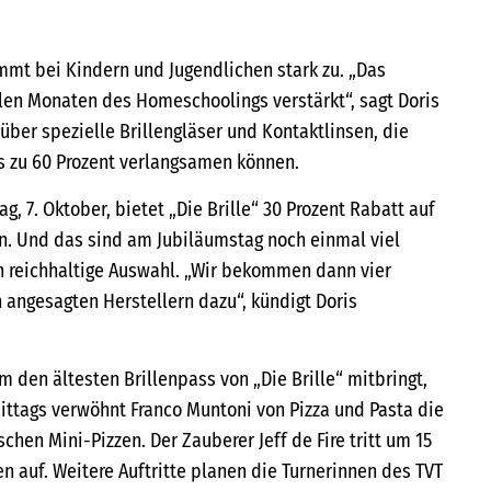
immt bei Kindern und Jugendlichen stark zu. „Das
elen Monaten des Homeschoolings verstärkt“, sagt Doris
über spezielle Brillengläser und Kontaktlinsen, die
is zu 60 Prozent verlangsamen können.
g, 7. Oktober, bietet „Die Brille“ 30 Prozent Rabatt auf
an. Und das sind am Jubiläumstag noch einmal viel
n reichhaltige Auswahl. „Wir bekommen dann vier
 angesagten Herstellern dazu“, kündigt Doris
 den ältesten Brillenpass von „Die Brille“ mitbringt,
Mittags verwöhnt Franco Muntoni von Pizza und Pasta die
chen Mini-Pizzen. Der Zauberer Jeff de Fire tritt um 15
n auf. Weitere Auftritte planen die Turnerinnen des TVT