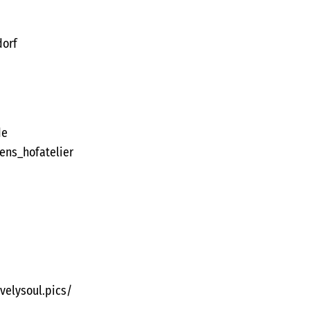
dorf
de
ens_hofatelier
elysoul.pics/