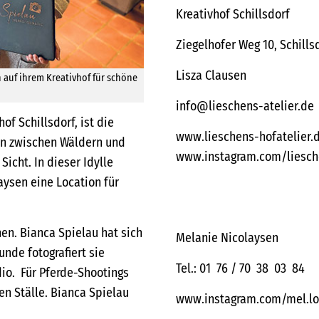
Kreativhof Schillsdorf
Ziegelhofer Weg 10, Schills
Lisza Clausen
n auf ihrem Kreativhof für schöne
info@lieschens-atelier.de
of Schillsdorf, ist die
www.lieschens-hofatelier.
den zwischen Wäldern und
www.instagram.com/liesch
Sicht. In dieser Idylle
aysen eine Location für
en. Bianca Spielau hat sich
Melanie Nicolaysen
unde fotografiert sie
Tel.: 01 76 / 70 38 03 84
dio. Für Pferde-Shootings
en Ställe. Bianca Spielau
www.instagram.com/mel.lov