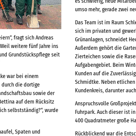
es schwierig, neue Mitarbei
umso mehr, gerade zwei neu
Das Team ist im Raum Sch
sich im privaten und gewer
iern“, fragt sich Andreas
Grünanlagen, schneidet He
Weil weitere fünf Jahre ins
Außerdem gehört die Garte
und Grundstückspflege seit
Zierteichen sowie die Rase
“
Aufgabengebiet. Beim Winter
Kunden auf die Zuverlässi
tke war bei einem
Schmidtke. Neben etlichen
 durch die dortige
Kundenkreis, darunter auch 
andschaftsbau sowie der
Bettina auf dem Rücksitz
Anspruchsvolle Großprojek
ch selbstständig?“, wurde
Fuhrpark. Auch dieser ist i
400 Quadratmeter große Ha
haufel, Spaten und
Rückblickend war die Entsch