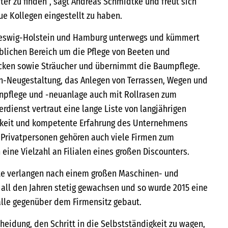
ter zu finden“, sagt Andreas Schmidtke und freut sich
e Kollegen eingestellt zu haben.
leswig-Holstein und Hamburg unterwegs und kümmert
blichen Bereich um die Pflege von Beeten und
cken sowie Sträucher und übernimmt die Baumpflege.
n-Neugestaltung, das Anlegen von Terrassen, Wegen und
npflege und -neuanlage auch mit Rollrasen zum
dienst vertraut eine lange Liste von langjährigen
gkeit und kompetente Erfahrung des Unternehmens
 Privatpersonen gehören auch viele Firmen zum
eine Vielzahl an Filialen eines großen Discounters.
te verlangen nach einem großen Maschinen- und
n all den Jahren stetig gewachsen und so wurde 2015 eine
lle gegenüber dem Firmensitz gebaut.
eidung, den Schritt in die Selbstständigkeit zu wagen,