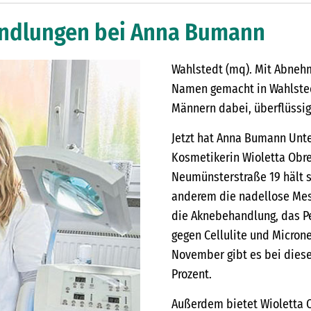
andlungen bei Anna Bumann
Wahlstedt (mq). Mit Abneh
Namen gemacht in Wahlstedt
Männern dabei, überflüssig
Jetzt hat Anna Bumann Unter
Kosmetikerin Wioletta Obreb
Neumünsterstraße 19 hält s
anderem die nadellose Mes
die Aknebehandlung, das P
gegen Cellulite und Micron
November gibt es bei dies
Prozent.
Außerdem bietet Wioletta O