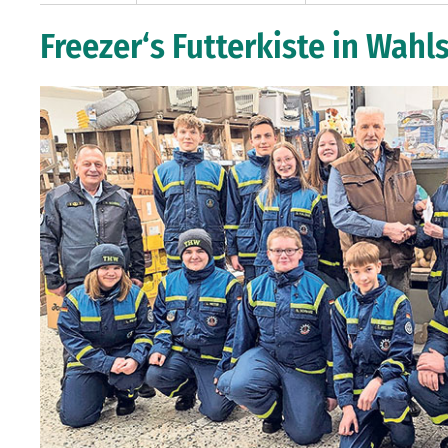
Freezer‘s Futterkiste in Wah