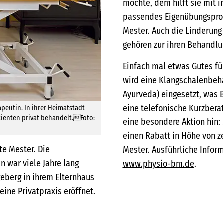
möchte, dem hilft sie mit i
passendes Eigenübungsprog
Mester. Auch die Linderun
gehören zur ihren Behandlu
Einfach mal etwas Gutes fü
wird eine Klangschalenbe
Ayurveda) eingesetzt, was B
eine telefonische Kurzberat
apeutin. In ihrer Heimatstadt
Patienten privat behandelt.Foto:
eine besondere Aktion hin: 
einen Rabatt in Höhe von z
te Mester. Die
Mester. Ausführliche Inform
n war viele Jahre lang
www.physio-bm.de
.
egeberg in ihrem Elternhaus
ine Privatpraxis eröffnet.