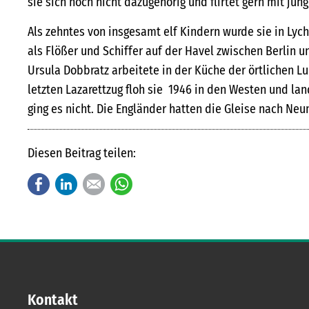
sie sich noch nicht dazugehörig und flirtet gern mit jü
Als zehntes von insgesamt elf Kindern wurde sie in Lyc
als Flößer und Schiffer auf der Havel zwischen Berlin 
Ursula Dobbratz arbeitete in der Küche der örtlichen L
letzten Lazarettzug floh sie 1946 in den Westen und land
ging es nicht. Die Engländer hatten die Gleise nach Neum
Diesen Beitrag teilen:
Facebook
LinkedIn
E-mail
WhatsApp
Kontakt