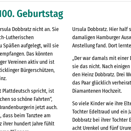
 100. Geburtstag
rsula Dobbratz nicht an. Sie
Ursula Dobbratz. Hier half 
sch-Lutherischen
damaligen Hamburger Auswe
 Späßen aufgelegt, will sie
Anstellung fand. Dort lernt
te empfangen. Das könnten
„Der war damals mit einer D
ger Vereinen aktiv und ist
sie das nicht. Nach einige
Ricklinger Bürgerschützen,
den Heinz Dobbratz. Drei Wo
nz.
das Paar glücklich verheira
Plattdeutsch spricht, ist
Diamantenen Hochzeit.
achen so schöne Fahrten“,
So viele Kinder wie ihre El
 Brandenburgerin jetzt auch.
Tochter Edeltraud und ein 
t, dass beim Tanztee am
Dobbratz bei ihrer Tochter 
 ihrer hundert Jahre fühlt
acht Urenkel und fünf Urure