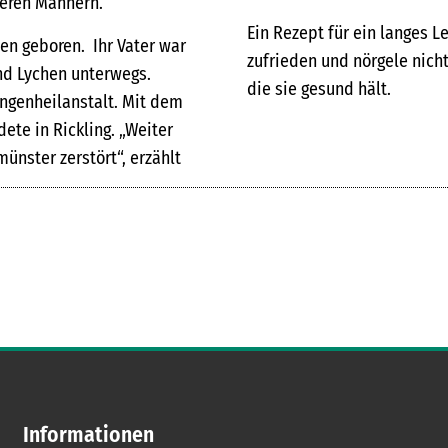
ngeren Männern.
Ein Rezept für ein langes L
hen geboren. Ihr Vater war
zufrieden und nörgele nicht“
und Lychen unterwegs.
die sie gesund hält.
ungenheilanstalt. Mit dem
ete in Rickling. „Weiter
ünster zerstört“, erzählt
Informationen