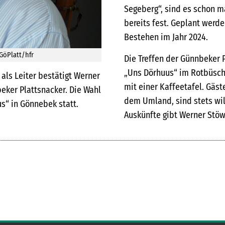
Segeberg“, sind es schon m
bereits fest. Geplant werd
Bestehen im Jahr 2024.
r Plattsnacker seit 2013.  Foto: GöPlatt/hfr
Die Treffen der Günnbeker 
„Uns Dörhuus“ im Rotbüsche
ls Leiter bestätigt Werner
mit einer Kaffeetafel. Gäs
beker Plattsnacker. Die Wahl
dem Umland, sind stets wil
s“ in Gönnebek statt.
Auskünfte gibt Werner Stöwe