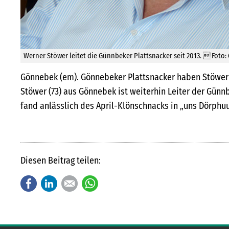
Werner Stöwer leitet die Günnbeke
Gönnebek (em). Gönnebeker Plattsnacker haben Stöwer a
Stöwer (73) aus Gönnebek ist weiterhin Leiter der Günn
fand anlässlich des April-Klönschnacks in „uns Dörphuu
Diesen Beitrag teilen:
Facebook
LinkedIn
E-mail
WhatsApp