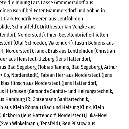
ete die Innung Lars Lasse Grammersdorf aus
 seinen Beruf bei Peter Grammersdorf und Söhne in
st Tjark Hendrik Heeren aus Lentföhrden
hde, Schmalfeld), Drittbester Jan Venzke aus
endorf, Norderstedt). Ihren Gesellenbrief erhielten
zstedt (Olaf Schroeder, Wakendorf), Justin Behrens aus
f, Norderstedt), Janek Bruß aus Lentföhrden (Christian
nder aus Henstedt-Ulzburg (Jens Hattendorf,
aus Bad Segeberg (Tobias Tamms, Bad Segeberg), Arthur
+ Co, Norderstedt), Fabian Herr aus Norderstedt (Jens
iklas Hinsch aus Norderstedt (Jens Hattendorf,
aus Hitzhusen (Gersonde Sanitär- und Heizungstechnik,
aus Hamburg (R. Grasemann Sanitärtechnik,
ob aus Klein Rönnau (Bad und Heizung Klink, Klein
Quickborn (Jens Hattendorf, Norderstedt),Luka-Noel
(Sven Winkelmann, Tensfeld), Ben Püstow aus