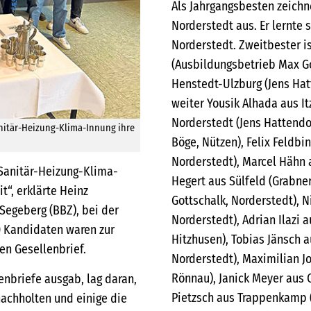
Als Jahrgangsbesten zeichn
Norderstedt aus. Er lernte
Norderstedt. Zweitbester i
(Ausbildungsbetrieb Max Go
Henstedt-Ulzburg (Jens Hatt
weiter Yousik Alhada aus It
Norderstedt (Jens Hattendor
nitär-Heizung-Klima-Innung ihre
Böge, Nützen), Felix Feldbi
Norderstedt), Marcel Hähn 
 Sanitär-Heizung-Klima-
Hegert aus Sülfeld (Grabner
t“, erklärte Heinz
Gottschalk, Norderstedt), N
Segeberg (BBZ), bei der
Norderstedt), Adrian Ilazi 
0 Kandidaten waren zur
Hitzhusen), Tobias Jänsch 
en Gesellenbrief.
Norderstedt), Maximilian J
Rönnau), Janick Meyer aus 
nbriefe ausgab, lag daran,
Pietzsch aus Trappenkamp 
nachholten und einige die