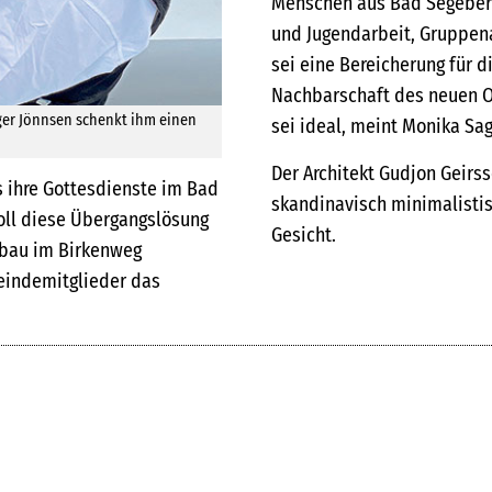
Menschen aus Bad Segeberg
und Jugendarbeit, Gruppena
sei eine Bereicherung für di
Nachbarschaft des neuen O
ger Jönnsen schenkt ihm einen
sei ideal, meint Monika Sa
Der Architekt Gudjon Geirsso
s ihre Gottesdienste im Bad
skandinavisch minimalisti
oll diese Übergangslösung
Gesicht.
eubau im Birkenweg
eindemitglieder das