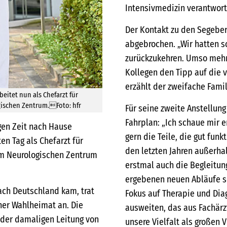
Intensivmedizin verantwort
Der Kontakt zu den Segeber
abgebrochen. „Wir hatten s
zurückzukehren. Umso mehr 
Kollegen den Tipp auf die 
erzählt der zweifache Famil
beitet nun als Chefarzt für
gischen Zentrum.Foto: hfr
Für seine zweite Anstellung
Fahrplan: „Ich schaue mir
ngen Zeit nach Hause
gern die Teile, die gut funk
n Tag als Chefarzt für
den letzten Jahren außerha
im Neurologischen Zentrum
erstmal auch die Begleitun
ergebenen neuen Abläufe se
ach Deutschland kam, trat
Fokus auf Therapie und Dia
iner Wahlheimat an. Die
ausweiten, das aus Fachärz
r der damaligen Leitung von
unsere Vielfalt als großen 