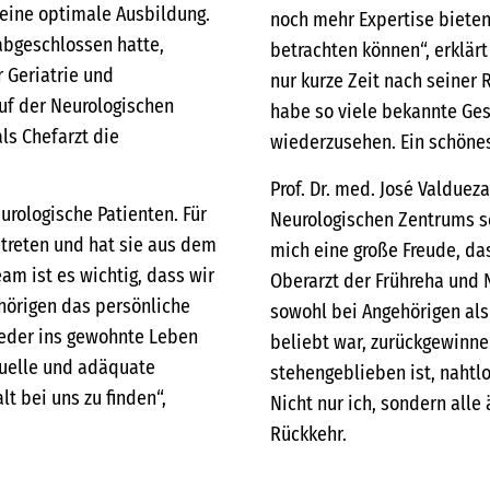
 eine optimale Ausbildung.
noch mehr Expertise bieten
abgeschlossen hatte,
betrachten können“, erklär
 Geriatrie und
nur kurze Zeit nach seiner 
auf der Neurologischen
habe so viele bekannte Gesi
als Chefarzt die
wiederzusehen. Ein schönes 
Prof. Dr. med. José Valdueza
urologische Patienten. Für
Neurologischen Zentrums sch
etreten und hat sie aus dem
mich eine große Freude, das
m ist es wichtig, dass wir
Oberarzt der Frühreha und N
ehörigen das persönliche
sowohl bei Angehörigen als 
ieder ins gewohnte Leben
beliebt war, zurückgewinnen
duelle und adäquate
stehengeblieben ist, nahtl
t bei uns zu finden“,
Nicht nur ich, sondern alle 
Rückkehr.