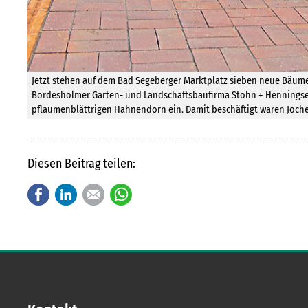
Jetzt stehen auf dem Bad Segeberger Marktplatz sieben neue Bäume
Bordesholmer Garten- und Landschaftsbaufirma Stohn + Hennings
pflaumenblättrigen Hahnendorn ein. Damit beschäftigt waren Jochen
Diesen Beitrag teilen:
Facebook
LinkedIn
E-mail
WhatsApp