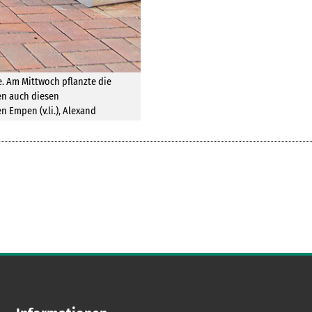
. Am Mittwoch pflanzte die
en auch diesen
 Empen (v.li.), Alexand