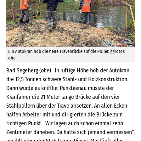
Ein Autokran hob die neue Travebrücke auf die Poller. Fotos:
ohe
Bad Segeberg (ohe). In luftige Höhe hob der Autokran
die 12,5 Tonnen schwere Stahl- und Holzkonstruktion.
Dann wurde es knifflig: Punktgenau musste der
Kranfahrer die 21 Meter lange Brücke auf den vier
Stahlpollern über der Trave absetzen. An allen Ecken
halfen Arbeiter mit und dirigierten die Brücke zum
richtigen Punkt. „Wir lagen auch schon einmal zehn
Zentimeter daneben. Da hatte sich jemand vermessen“,
erzählt einer der Stahlbauer. Dieses Mal läuft alles