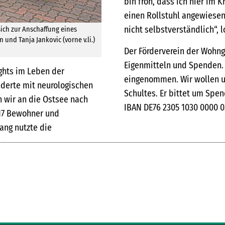
bin froh, dass ich hier im K
einen Rollstuhl angewiesen.
nicht selbstverständlich“, 
ich zur Anschaffung eines
und Tanja Jankovic (vorne v.li.)
Der Förderverein der Wohng
Eigenmitteln und Spenden. 
ights im Leben der
eingenommen. Wir wollen u
derte mit neurologischen
Schultes. Er bittet um Spe
 wir an die Ostsee nach
IBAN DE76 2305 1030 0000 0
r 17 Bewohner und
ng nutzte die