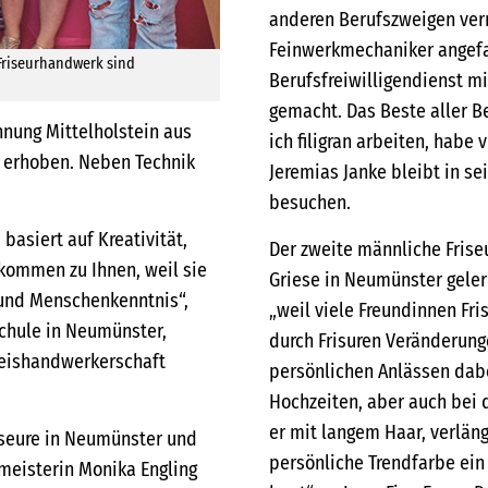
anderen Berufszweigen verm
Feinwerkmechaniker angefa
Friseurhandwerk sind
Berufsfreiwilligendienst 
gemacht. Das Beste aller Be
nnung Mittelholstein aus
ich filigran arbeiten, habe
d erhoben. Neben Technik
Jeremias Janke bleibt in s
besuchen.
basiert auf Kreativität,
Der zweite männliche Friseu
kommen zu Ihnen, weil sie
Griese in Neumünster gelern
 und Menschenkenntnis“,
„weil viele Freundinnen Fri
Schule in Neumünster,
durch Frisuren Veränderung
Kreishandwerkerschaft
persönlichen Anlässen dabe
Hochzeiten, aber auch bei 
er mit langem Haar, verläng
iseure in Neumünster und
persönliche Trendfarbe ein
rmeisterin Monika Engling