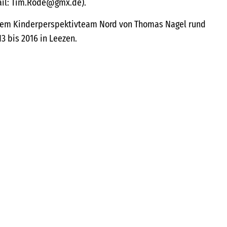
ail: Tim.Rode@gmx.de).
n dem Kinderperspektivteam Nord von Thomas Nagel rund
3 bis 2016 in Leezen.