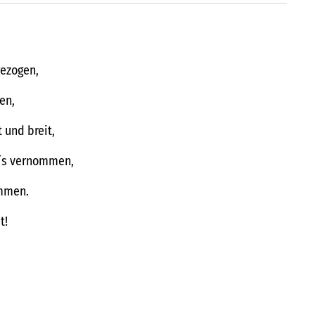
ezogen,
en,
und breit,
 ´s vernommen,
ommen.
t!