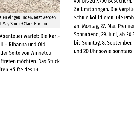
vor bis zu 7.700 Besuchern
Zeit mitbringen. Die Verpfl
Schule kollidieren. Die Pro
ielen eingebunden. Jetzt werden
rl-May-Spiele/Claus Harlandt
am Montag, 27. Mai. Premie
Sonnabend, 29. Juni, ab 20.
Abenteuer wartet: Die Karl-
bis Sonntag, 8. September,
 II – Ribanna und Old
und 20 Uhr sowie sonntags 
n der Seite von Winnetou
uftreten möchten. Das Stück
ten Hälfte des 19.