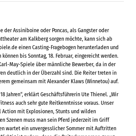
 der Assiniboine oder Poncas, als Gangster oder
chttheater am Kalkberg sorgen möchte, kann sich ab
piele.de einen Casting-Fragebogen herunterladen und
 können bis Sonntag, 18. Februar, eingereicht werden.
Karl-May-Spiele über männliche Bewerber, da in der
ren deutlich in der Überzahl sind. Die Reiter treten in
derem gemeinsam mit Alexander Klaws (Winnetou) auf.
18 Jahren“, erklärt Geschäftsführerin Ute Thienel. „Wir
Fitness auch sehr gute Reitkenntnisse voraus. Unser
l Action mit Explosionen, Stunts und wilden
hen Szenen muss man sein Pferd jederzeit im Griff
en wartet ein unvergesslicher Sommer mit Auftritten