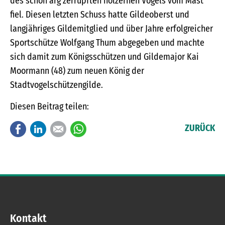
des schon arg zerrupften hölzernen Vogels vom Mast
fiel. Diesen letzten Schuss hatte Gildeoberst und
langjähriges Gildemitglied und über Jahre erfolgreicher
Sportschütze Wolfgang Thum abgegeben und machte
sich damit zum Königsschützen und Gildemajor Kai
Moormann (48) zum neuen König der
Stadtvogelschützengilde.
Diesen Beitrag teilen:
Facebook
LinkedIn
E-mail
WhatsApp
ZURÜCK
Kontakt