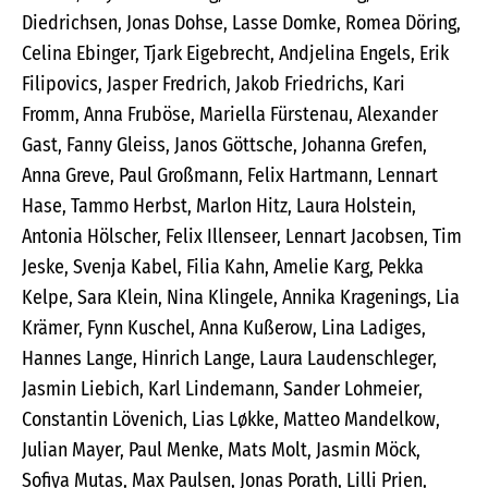
Diedrichsen, Jonas Dohse, Lasse Domke, Romea Döring,
Celina Ebinger, Tjark Eigebrecht, Andjelina Engels, Erik
Filipovics, Jasper Fredrich, Jakob Friedrichs, Kari
Fromm, Anna Fruböse, Mariella Fürstenau, Alexander
Gast, Fanny Gleiss, Janos Göttsche, Johanna Grefen,
Anna Greve, Paul Großmann, Felix Hartmann, Lennart
Hase, Tammo Herbst, Marlon Hitz, Laura Holstein,
Antonia Hölscher, Felix Illenseer, Lennart Jacobsen, Tim
Jeske, Svenja Kabel, Filia Kahn, Amelie Karg, Pekka
Kelpe, Sara Klein, Nina Klingele, Annika Kragenings, Lia
Krämer, Fynn Kuschel, Anna Kußerow, Lina Ladiges,
Hannes Lange, Hinrich Lange, Laura Laudenschleger,
Jasmin Liebich, Karl Lindemann, Sander Lohmeier,
Constantin Lövenich, Lias Løkke, Matteo Mandelkow,
Julian Mayer, Paul Menke, Mats Molt, Jasmin Möck,
Sofiya Mutas, Max Paulsen, Jonas Porath, Lilli Prien,