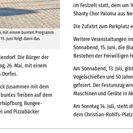
im Festzelt statt, dem um 1
Shanty Chor Paloma aus Ne
Die Zufahrt zum Parkplatz e
 Mai, mit einem bunten Programm
Weitere Veranstaltungen i
15. Juni folgt dann das
Sonnabend, 15. Juni, die Bl
Bestehen der Freiwilligen F
iendorf. Die Bürger der
ag, 26. Mai, mit einem
Am Sonnabend, 13. Juli, gibt
 Dorfes.
Vogelschießen und 50 Jahr
gefeiert. Der Festumzug wir
oack zusammen mit dem
Maschinen und Geräte in Akt
t buntes Treiben auf dem
erhüpfburg, Bungee-
Am Sonntag 14. Juli, steht 
el und Pizzabäcker
dem Christian-Rohlfs-Platz