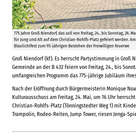
775 Jahre Groß Niendorf, das soll von Freitag, 24., bis Sonntag, 26.
für Jung und Alt auf dem Christian-Rohlfs-Platz gefeiert werden. Am 
Blaulichtfest zum 95-jährigen Bestehen der Freiwilligen Feuerwe
Groß Niendorf (kf). Es herrscht Partystimmung in Groß N
Gemeinde an der B 432 feiern von Freitag, 24., bis Sonnt
umfangreichen Programm das 775-jährige Jubiläum ihres
Nach der Eröffnung durch Bürgermeisterin Monique N
Kulturausschuss am Freitag, 24. Mai, um 16 Uhr herrsch
Christian-Rohlfs-Platz (Tönningstedter Weg 1) mit Kind
Trampolin, Rodeo-Reiten, Jump Tower, riesen Jenga-Spi