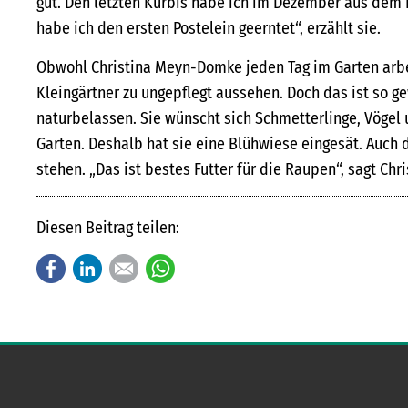
gut. Den letzten Kürbis habe ich im Dezember aus dem K
habe ich den ersten Postelein geerntet“, erzählt sie.
Obwohl Christina Meyn-Domke jeden Tag im Garten arbe
Kleingärtner zu ungepflegt aussehen. Doch das ist so g
naturbelassen. Sie wünscht sich Schmetterlinge, Vögel 
Garten. Deshalb hat sie eine Blühwiese eingesät. Auch d
stehen. „Das ist bestes Futter für die Raupen“, sagt Ch
Diesen Beitrag teilen:
Facebook
LinkedIn
E-mail
WhatsApp