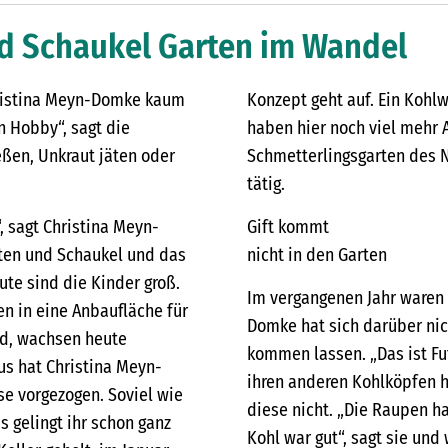
d Schaukel Garten im Wandel
hristina Meyn-Domke kaum
Konzept geht auf. Ein Kohlw
in Hobby“, sagt die
haben hier noch viel mehr A
ießen, Unkraut jäten oder
Schmetterlingsgarten des 
tätig.
 sagt Christina Meyn-
Gift kommt
ten und Schaukel und das
nicht in den Garten
te sind die Kinder groß.
Im vergangenen Jahr waren e
n in eine Anbaufläche für
Domke hat sich darüber nic
nd, wachsen heute
kommen lassen. „Das ist Fut
s hat Christina Meyn-
ihren anderen Kohlköpfen h
e vorgezogen. Soviel wie
diese nicht. „Die Raupen h
 gelingt ihr schon ganz
Kohl war gut“, sagt sie un