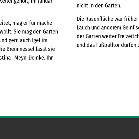
eller geholt, im Januar
nicht in den Garten.
Die Rasenfläche war früher
itet, mag er für mache
Lauch und anderem Gemüse.
ewollt. Sie mag den Garten
der Garten weiter Freizeitc
und gern auch Igel im
und das Fußballtor dürfen d
ie Brennnessel lässt sie
ristina- Meyn-Domke. Ihr