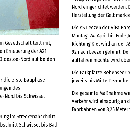
Nord eingerichtet werden. D
Herstellung der Gelbmarkier
Die AS Leezen der RiFa Ba
Montag, 24. Apri, bis Ende 
 Gesellschaft teilt mit,
Richtung Kiel wird an der 
ten Erneuerung der A21
92 nach Leezen geführt. De
 Oldesloe-Nord auf beiden
auffahren möchte wird über
Die Parkplätze Bebenseer M
für die erste Bauphase
jeweils bis Mitte Dezember 
rungen des
Die gesamte Maßnahme wird
oe-Nord bis Schwissel
Verkehr wird einspurig an 
Fahrbahnen von 3,25 Metern
hrung im Streckenabschnitt
Abschnitt Schwissel bis Bad