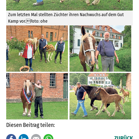
Zum letzten Mal stellten Züchter ihren Nachwuchs auf dem Gut
Kamp vor.Foto: ohe
Diesen Beitrag teilen:
Facebook
LinkedIn
E-mail
WhatsApp
ZURÜCK