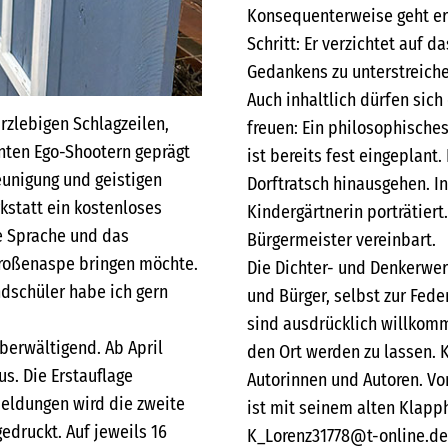
Konsequenterweise geht er
Schritt: Er verzichtet auf 
Gedankens zu unterstreiche
Auch inhaltlich dürfen sic
rzlebigen Schlagzeilen,
freuen: Ein philosophische
ten Ego-Shootern geprägt
ist bereits fest eingeplant.
leunigung und geistigen
Dorftratsch hinausgehen. 
kstatt ein kostenloses
Kindergärtnerin porträtier
e Sprache und das
Bürgermeister vereinbart.
Großenaspe bringen möchte.
Die Dichter- und Denkerwerk
dschüler habe ich gern
und Bürger, selbst zur Fede
sind ausdrücklich willkomm
berwältigend. Ab April
den Ort werden zu lassen. 
us. Die Erstauflage
Autorinnen und Autoren. Vo
eldungen wird die zweite
ist mit seinem alten Klapph
edruckt. Auf jeweils 16
K_Lorenz31778@t-online.de s