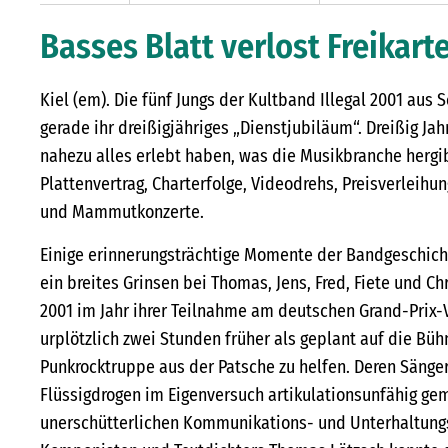
Basses Blatt verlost Freikarte
Kiel (em). Die fünf Jungs der Kultband Illegal 2001 aus 
gerade ihr dreißigjähriges „Dienstjubiläum“. Dreißig Jah
nahezu alles erlebt haben, was die Musikbranche hergib
Plattenvertrag, Charterfolge, Videodrehs, Preisverleihu
und Mammutkonzerte.
Einige erinnerungsträchtige Momente der Bandgeschich
ein breites Grinsen bei Thomas, Jens, Fred, Fiete und Chr
2001 im Jahr ihrer Teilnahme am deutschen Grand-Prix
urplötzlich zwei Stunden früher als geplant auf die Büh
Punkrocktruppe aus der Patsche zu helfen. Deren Sänger 
Flüssigdrogen im Eigenversuch artikulationsunfähig ge
unerschütterlichen Kommunikations- und Unterhaltungs