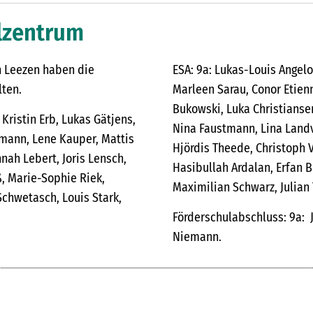
lzentrum
n Leezen haben die
ESA: 9a: Lukas-Louis Angelo
lten.
Marleen Sarau, Conor Etienn
Bukowski, Luka Christianse
 Kristin Erb, Lukas Gätjens,
Nina Faustmann, Lina Landvo
ann, Lene Kauper, Mattis
Hjördis Theede, Christoph V
ah Lebert, Joris Lensch,
Hasibullah Ardalan, Erfan 
ß, Marie-Sophie Riek,
Maximilian Schwarz, Julian T
Schwetasch, Louis Stark,
Förderschulabschluss: 9a: J
Niemann.