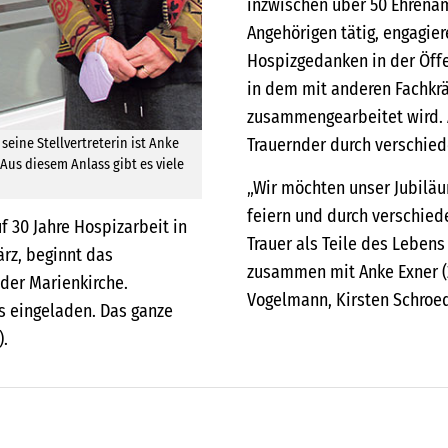
inzwischen über 50 Ehrenam
Angehörigen tätig, engagier
Hospizgedanken in der Öffen
in dem mit anderen Fachkr
zusammengearbeitet wird. A
Trauernder durch verschied
 seine Stellvertreterin ist Anke
Aus diesem Anlass gibt es viele
„Wir möchten unser Jubilä
feiern und durch verschied
f 30 Jahre Hospizarbeit in
Trauer als Teile des Lebens
rz, beginnt das
zusammen mit Anke Exner (2
der Marienkirche.
Vogelmann, Kirsten Schroed
 eingeladen. Das ganze
).