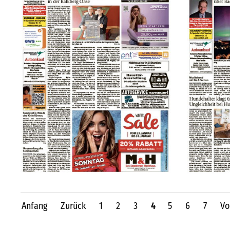
Anfang
Zurück
1
2
3
4
5
6
7
Vo