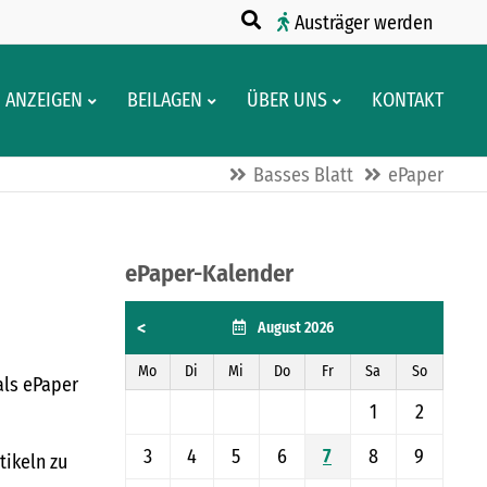
Austräger werden
ANZEIGEN
BEILAGEN
ÜBER UNS
KONTAKT
Basses Blatt
ePaper
ePaper-Kalender
Keine 
<
August 2026
Mo
Di
Mi
Do
Fr
Sa
So
als ePaper
1
2
3
4
5
6
7
8
9
tikeln zu