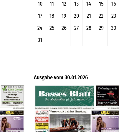
10
11
12
13
14
15
16
17
18
19
20
21
22
23
24
25
26
27
28
29
30
31
30.01.2026