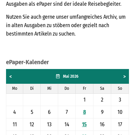
Ausgaben als ePaper sind der ideale Reisebegleiter.
Nutzen Sie auch gerne unser umfangreiches Archiv, um
in alten Ausgaben zu stöbern oder gezielt nach
bestimmten Artikeln zu suchen.
ePaper-Kalender
<
>
Mai 2026
Mo
Di
Mi
Do
Fr
Sa
So
1
2
3
4
5
6
7
8
9
10
11
12
13
14
15
16
17