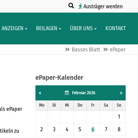
Austräger werden
ANZEIGEN
BEILAGEN
ÜBER UNS
KONTAKT
Basses Blatt
ePaper
ePaper-Kalender
<
>
Februar 2026
Mo
Di
Mi
Do
Fr
Sa
So
als ePaper
1
2
3
4
5
6
7
8
tikeln zu