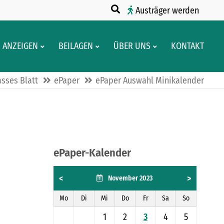
Austräger werden
ANZEIGEN
BEILAGEN
ÜBER UNS
KONTAKT
sses Blatt
ePaper
ePaper Auswahl Minikalender
ePaper-Kalender
<
>
November 2023
Mo
Di
Mi
Do
Fr
Sa
So
1
2
3
4
5