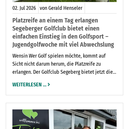
02.
Jul
2026
von Gerald Henseler
Platzreife an einem Tag erlangen
Segeberger Golfclub bietet einen
einfachen Einstieg in den Golfsport –
Jugendgolfwoche mit viel Abwechslung
Wensin Wer Golf spielen möchte, kommt auf
Sicht nicht darum herum, die Platzreife zu
erlangen. Der Golfclub Segeberg bietet jetzt die
Möglichkeit, diese Platzreife an einem Tag zu
WEITERLESEN …
erlangen. „Die Leute wollen das kurz und knackig
und nicht über Wochen verteilt auf mehrere
Termine“, sagt Sebastian Bendler, der
Geschäftsführer des Golfclubs Segeberg.