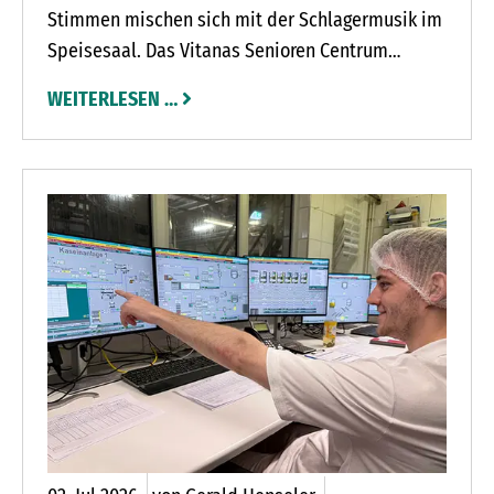
Stimmen mischen sich mit der Schlagermusik im
Speisesaal. Das Vitanas Senioren Centrum
feierte sein Erdbeerfest. Die Mitarbeitenden
WEITERLESEN …
servieren Erdbeerkuchen, Erdbeerbowle und
frische Erdbeeren zum Naschen. Zum Abschluss
gibt es Eis mit Erdbeeren. Das kommt bei den 73
Bewohnerinnen und Bewohnern des Senioren
Centrums sehr gut an.