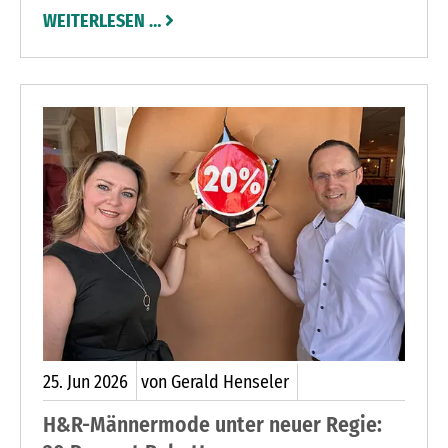
auch bekannt gewordene Fälle in Hamburg,
WEITERLESEN …
haben in jüngster Vergangenheit für
Verunsicherung bei vielen Eigentümern gesorgt.
Für betroffene Gemeinschaften sind solche
Vorfälle oftmals existenziell und mit
erheblichem Vertrauensverlust verbunden.
25.
Jun
2026
von Gerald Henseler
H&R-Männermode unter neuer Regie: