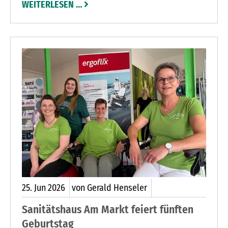
WEITERLESEN …
Raiffeisenbank. Seit dem Start im Februar treten
Vereine aus der Region in verschiedenen Spielen
gegen die Bankmannschaft an. Neben dem
Wettkampf steht vor allem das gemeinsame
Miteinander im Mittelpunkt.ihren Wunschmonat
für die Teilnahme angeben. ohe
25.
Jun
2026
von Gerald Henseler
Sanitätshaus Am Markt feiert fünften
Geburtstag