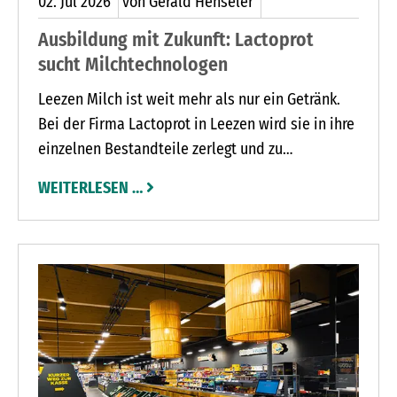
02.
Jul
2026
von Gerald Henseler
Ausbildung mit Zukunft: Lactoprot
sucht Milchtechnologen
Leezen Milch ist weit mehr als nur ein Getränk.
Bei der Firma Lactoprot in Leezen wird sie in ihre
einzelnen Bestandteile zerlegt und zu
hochwertigen Zutaten für die
WEITERLESEN …
Lebensmittelindus­trie verarbeitet. Für diese
anspruchsvollen Produktionsprozesse sucht das
Unternehmen dringend Nachwuchs.