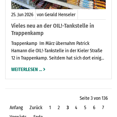
25.
Jun
2026
von Gerald Henseler
Vieles neu an der OIL!-Tankstelle in
Trappenkamp
Trappenkamp Im März übernahm Patrick
Hamann die OIL!-Tankstelle in der Kieler Straße
12 in Trappenkamp. Seitdem hat sich dort einiges
getan. Unter dem Motto „Wir für euch“ setzt das
WEITERLESEN …
neue Team auf persönlichen Service, hohe
Qualität und ein vielseitiges Angebot, das weit
über das klassische Tanken hinausgeht.
Seite 3 von 136
Anfang
Zurück
1
2
3
4
5
6
7
Vorwärts
Ende