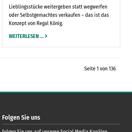
Lieblingsstücke weitergeben statt wegwerfen
näherzubringen.
oder Selbstgemachtes verkaufen – das ist das
Konzept von Regal König.
WEITERLESEN …
Seite 1 von 136
Folgen Sie uns
Folgen Sie uns auf unseren Social Media Kanälen.