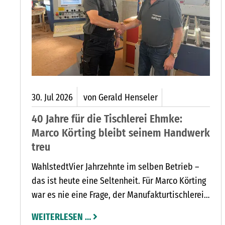
 2026
SCHÄFT FÜR VINTAGE, DEKO UND LIEBLINGSSTÜCKE
30.
Jul
2026
von Gerald Henseler
40 Jahre für die Tischlerei Ehmke:
Marco Körting bleibt seinem Handwerk
treu
WahlstedtVier Jahrzehnte im selben Betrieb –
das ist heute eine Seltenheit. Für Marco Körting
war es nie eine Frage, der Manufakturtischlerei
Ehmke in Wahlstedt den Rücken zu kehren. Seit
WEITERLESEN …
seinem Ausbildungsbeginn im Jahr 1986 ist der