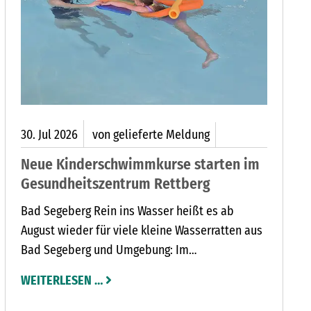
30.
Jul
2026
von gelieferte Meldung
Neue Kinderschwimmkurse starten im
Gesundheitszentrum Rettberg
Bad Segeberg Rein ins Wasser heißt es ab
August wieder für viele kleine Wasserratten aus
Bad Segeberg und Umgebung: Im
Gesundheitszentrum Rettberg in der
WEITERLESEN …
Rosenstraße 15 starten eine neue Runde
Kinderschwimmkurse. Wer seinem Kind das