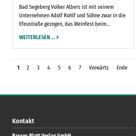
Bad Segeberg Volker Albers ist mit seinem
Unternehmen Adolf Rohlf und Söhne zwar in die
Efeustraße gezogen, das Weinfest beim
Ofenbauer steigt in diesem Jahr aber erneut in
WEITERLESEN …
der Bad Segeberger Innenstadt. Auf dem Hof
vom Weinkeller in der Hamburger Straße 9
findet die siebte Auflage von Donnerstag, 6., bis
Sonnabend, 8. August, statt.
1
2
3
4
5
6
7
Vorwärts
Ende
Kontakt
Basses Blatt Verlag GmbH