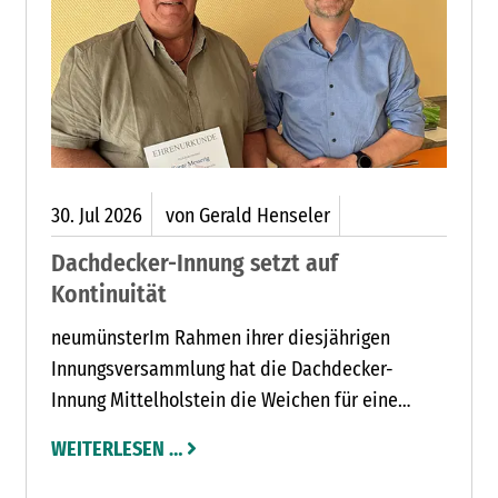
30.
Jul
2026
von Gerald Henseler
Dachdecker-Innung setzt auf
Kontinuität
neumünsterIm Rahmen ihrer diesjährigen
Innungsversammlung hat die Dachdecker-
Innung Mittelholstein die Weichen für eine
erfolgreiche Zukunft gestellt. Die Mitglieder
WEITERLESEN …
bestätigten den bisherigen Obermeister
Andreas Bente einstimmig in seinem Amt und