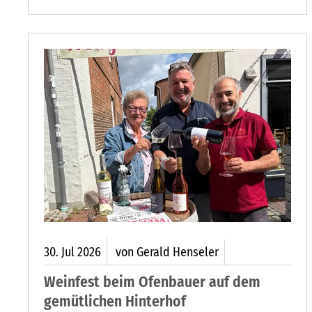
Tischler dem Unternehmen treu geblieben und
feiert jetzt sein 40-jähriges Betriebsjubiläum.
30.
Jul
2026
von Gerald Henseler
Weinfest beim Ofenbauer auf dem
gemütlichen Hinterhof