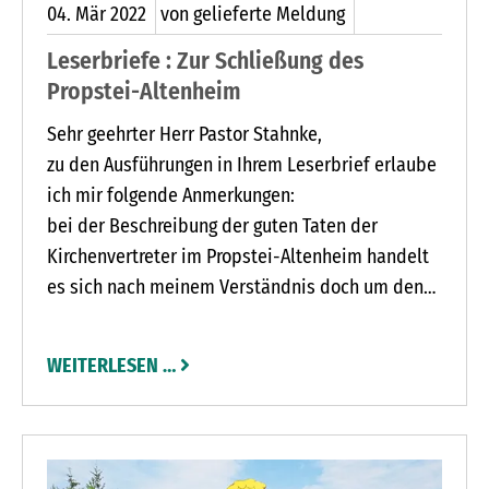
04.
Mär
2022
von gelieferte Meldung
Leserbriefe : Zur Schließung des
Propstei-Altenheim
Sehr geehrter Herr Pastor Stahnke,
zu den Ausführungen in Ihrem Leserbrief erlaube
ich mir folgende Anmerkungen:
bei der Beschreibung der guten Taten der
Kirchenvertreter im Propstei-Altenheim handelt
es sich nach meinem Verständnis doch um den
Kern zur Erfüllung der christlichen Aufgabe am
Menschen durch Sie, als Pastor und Seelsorger,
WEITERLESEN …
mithin als vornehmste Aufgabe der Kirche, die
Sie vertreten; den Schwachen und Hilflosen,
Armen, Kranken und Alten Trost und Zuspruch,
Hilfe und Obhut, ja, Wärme zu gewähren, ganz im