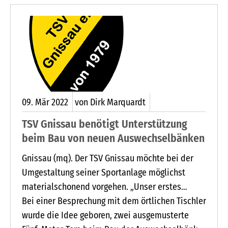
09.
Mär
2022
von Dirk Marquardt
TSV Gnissau benötigt Unterstützung
beim Bau von neuen Auswechselbänken
Gnissau (mq). Der TSV Gnissau möchte bei der
Umgestaltung seiner Sportanlage möglichst
materialschonend vorgehen. „Unser erstes
Projekt in dieser Richtung sind zwei
Bei einer Besprechung mit dem örtlichen Tischler
Auswechselbänke und eine Anzeigentafel“, sagt
wurde die Idee geboren, zwei ausgemusterte