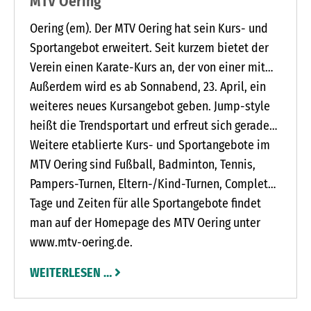
MTV Oering
Oering (em). Der MTV Oering hat sein Kurs- und
Sportangebot erweitert. Seit kurzem bietet der
Verein einen Karate-Kurs an, der von einer mit
dem ersten Meistergrad (1. Dan) ausgezeichneten
Außerdem wird es ab Sonnabend, 23. April, ein
Trainerin geleitet wird. Der MTV Oering ist
weiteres neues Kursangebot geben. Jump-style
glücklich darüber, Christina Pöring für seine
heißt die Trendsportart und erfreut sich gerade
Mitglieder gewinnen zu können. Nähere Infos zu
bei jüngeren Menschen sehr großer Beliebtheit.
Weitere etablierte Kurs- und Sportangebote im
Christina Pöring findet man unter
Der Kurs findet an diesem Tag in der Zeit von 13
MTV Oering sind Fußball, Badminton, Tennis,
www.deinsensei.de. Das Kursangebot findet
bis 14 Uhr in der Sporthalle Oering statt und wird
Pampers-Turnen, Eltern-/Kind-Turnen, Complete
immer dienstags von 18.30 bis 20 Uhr in der
von Fynn Petersen, einem jungen und sehr
Workout und Rückenfitness.
Tage und Zeiten für alle Sportangebote findet
Sporthalle Oering statt.
engagierten Jumpstyler, geleitet. Fynn Petersen
man auf der Homepage des MTV Oering unter
ist schon sehr lange dabei und brennt für seine
www.mtv-oering.de.
Sportart.
WEITERLESEN …