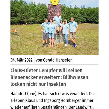
Sinne Ihrer Berufung. Die aufrichtige und
hingebungsvolle Wahrnehmung dieser Aufgabe
adelt Sie deshalb von sich heraus. Der besondere
Dank für praktizierte christliche Nächstenliebe
gebührt den vielen ehrenamtlichen Helfern.
04.
Mär
2022
von Gerald Henseler
Claus-Dieter Lempfer will seinen
Bienenacker erweitern: Blühwiesen
locken nicht nur Insekten
Hamdorf (ohe). Es hat sich etwas verändert. Das
erleben Klaus und Ingeborg Hornberger immer
wieder auf ihren Spaziergängen. Der Landwirt