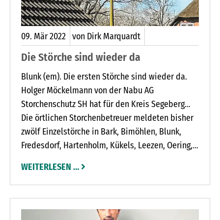
09.
Mär
2022
von Dirk Marquardt
Die Störche sind wieder da
Blunk (em). Die ersten Störche sind wieder da.
Holger Möckelmann von der Nabu AG
Storchenschutz SH hat für den Kreis Segeberg
aus einigen Ortschaften schon Meldungen
Die örtlichen Storchenbetreuer meldeten bisher
erhalten. Die Störche kehren seit Anfang Februar
zwölf Einzelstörche in Bark, Bimöhlen, Blunk,
aus ihren Winterquartieren in Spanien und Afrika
Fredesdorf, Hartenholm, Kükels, Leezen, Oering,
zurück.
Schmaleld, Seth, Tensfeld und Vosshöhlen. Drei
WEITERLESEN …
Storchenpaare wurden in Großenaspe,
Hegenbuchenbusch und Stuvenborn gesehen.