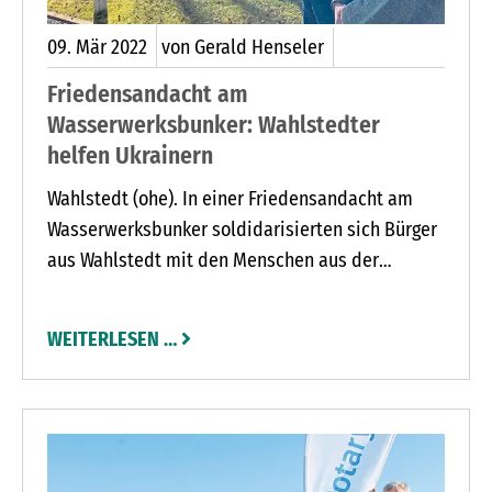
09.
Mär
2022
von Gerald Henseler
Friedensandacht am
Wasserwerksbunker: Wahlstedter
helfen Ukrainern
Wahlstedt (ohe). In einer Friedensandacht am
Wasserwerksbunker soldidarisierten sich Bürger
aus Wahlstedt mit den Menschen aus der
Ukraine. Angelika Remmers, Leiterin der
Volkshochschule Wahlstedt, hatte gemeinsam
WEITERLESEN …
mit der Evangelisch-Lutherischen
Kirchengemeinde Wahlstedt zu der Andacht
aufgerufen.