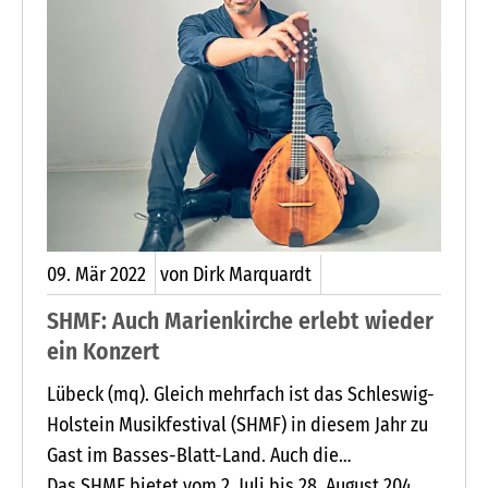
09.
Mär
2022
von Dirk Marquardt
SHMF: Auch Marienkirche erlebt wieder
ein Konzert
Lübeck (mq). Gleich mehrfach ist das Schleswig-
Holstein Musikfestival (SHMF) in diesem Jahr zu
Gast im Basses-Blatt-Land. Auch die
Marienkirche in Bad Segeberg zählt nach der
Das SHMF bietet vom 2. Juli bis 28. August 204