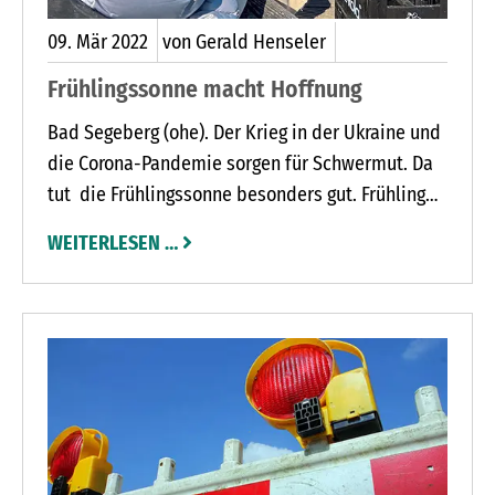
09.
Mär
2022
von Gerald Henseler
Frühlingssonne macht Hoffnung
Bad Segeberg (ohe). Der Krieg in der Ukraine und
die Corona-Pandemie sorgen für Schwermut. Da
tut die Frühlingssonne besonders gut. Frühling
ist immer auch ein bisschen Neuanfang. Und den
WEITERLESEN …
wünschen sich viele. Zu sehen, wie die Natur
erwacht und die ersten Sonnenstrahlen
genießen, das tut gut. Und das ist laut
Wettervorhersage auch am kommenden
Wochenende noch möglich.