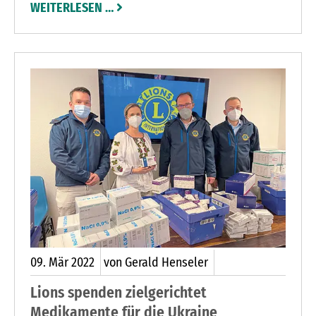
WEITERLESEN …
hat für den Serviceclub jetzt Vorrang. Deswegen
werden die Rotarier ihre Holzeier für fünf Euro
verkaufen. „Der Rotary Club verdoppelt diese
Summe noch“, sagt Präsident Sven Fischer.
09.
Mär
2022
von Gerald Henseler
Lions spenden zielgerichtet
Medikamente für die Ukraine