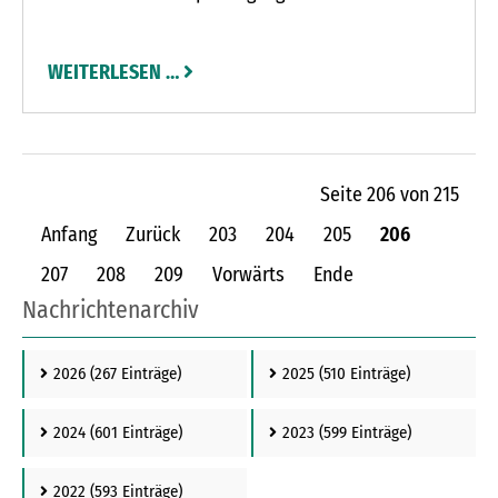
Claus-Dieter Lempfer legte vor zwei Jahren
erstmals einen Bienenacker an. Auf der 1,44
WEITERLESEN …
Hektar großen Fläche bei Negernbötel stehen die
Pflanzen der Blühwiese auch jetzt im Winter
noch. So können Insekten und andere Tiere sich
hierher zurückziehen und überwintern.
Seite 206 von 215
Anfang
Zurück
203
204
205
206
207
208
209
Vorwärts
Ende
Nachrichtenarchiv
2026
(267 Einträge)
2025
(510 Einträge)
2024
(601 Einträge)
2023
(599 Einträge)
2022
(593 Einträge)