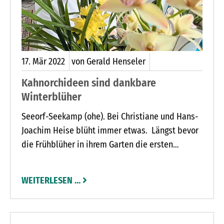
17.
Mär
2022
von Gerald Henseler
Kahnorchideen sind dankbare
Winterblüher
Seeorf-Seekamp (ohe). Bei Christiane und Hans-
Joachim Heise blüht immer etwas. Längst bevor
die Frühblüher in ihrem Garten die ersten
Knospen ausbildeten, blühten in ihrem
Gewächshaus die Kahnorchideen (Cymbidien).
WEITERLESEN …
Von November bis März blühen die
verschiedenen Arten bei Christiane Heise. Sie
liebt diese Orchideen unter anderem deshalb,