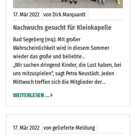
17.
Mär
2022
von Dirk Marquardt
Nachwuchs gesucht für Kleinkapelle
Bad Segeberg (mq). Mit großer
Wahrscheinlichkeit wird in diesem Sommer
wieder das große und beliebte
Kindervogelschießen in Bad Segeberg
„Wir suchen dringend Kinder, die Lust haben, bei
stattfinden. Dann ist auch die Kleinkapelle im
uns mitzuspielen“, sagt Petra Neustädt. Jeden
Einsatz.
Mittwoch treffen sich die Mitglieder der
Kleinkapelle in der Überbetrieblichen
WEITERLESEN …
Ausbildungsstätte (auf dem Gelände des BBZ in
der Burgfeldstraße) gegenüber der
Kreissporthalle. Von 17 bis 18.30 Uhr wird geübt.
„Alle Kinder im Alter zwischen sieben und 14
17.
Mär
2022
von gelieferte Meldung
Jahren sind bei uns willkommen“, sagt Petra