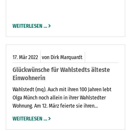
Die Gemeinde Stolpe erweitert ihr
Gewerbegebiet An der Straßenmeisterei jetzt um
gut fünf Hektar, in Wankendorf wächst das
WEITERLESEN …
Gewerbegebiet Auf dem Bös um etwa drei
Hektar. Sowohl in Wankendorf als auch in Stolpe
sind alle Grundstücke bereits vergeben.
17.
Mär
2022
von Dirk Marquardt
Glückwünsche für Wahlstedts älteste
Einwohnerin
Wahlstedt (mq). Auch mit ihren 100 Jahren lebt
Olga Münch noch allein in ihrer Wahlstedter
Wohnung. Am 12. März feierte sie ihren
besonderen runden Geburtstag und erhielt
WEITERLESEN …
Glückwünsche von Bürgervorsteher Horst
Kornelius und Bürgermeister Matthias Bonse. Die