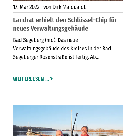
17.
Mär
2022
von Dirk Marquardt
Landrat erhielt den Schlüssel-Chip für
neues Verwaltungsgebäude
Bad Segeberg (mq). Das neue
Verwaltungsgebäude des Kreises in der Bad
Segeberger Rosenstraße ist fertig. Ab
kommenden Montag beziehen die 160
Mitarbeiterinnen und Mitarbeiter ihre neuen
WEITERLESEN …
Büros. „In diesem zukunftsgerichteten Objekt
sind hochwertige Arbeitsplätze entstanden“,
sagte Segebergs Landrat Jan Peter Schröder bei
der offiziellen Schlüsselübergabe, als er von
Architekt Ekkehard Voss eine symbolische
Chipkarte erhielt. Damit können alle Türen
geöffnet werden.