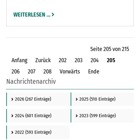
und die Wasserwacht für die nötige Badeaufsicht
gesorgt – ansonsten muss die Seebadeanstalt
WEITERLESEN …
geschlossen bleiben. „Wir benötigen einfach
ausgebildete Lebensretter, damit der
Wachdienst an mehr Tagen gewährleistet ist“,
sagt Rolf Wunderlich, der Vorsitzende der DLRG
Seite 205 von 215
Bad Segeberg.
Anfang
Zurück
202
203
204
205
206
207
208
Vorwärts
Ende
Nachrichtenarchiv
2026
(267 Einträge)
2025
(510 Einträge)
2024
(601 Einträge)
2023
(599 Einträge)
2022
(593 Einträge)