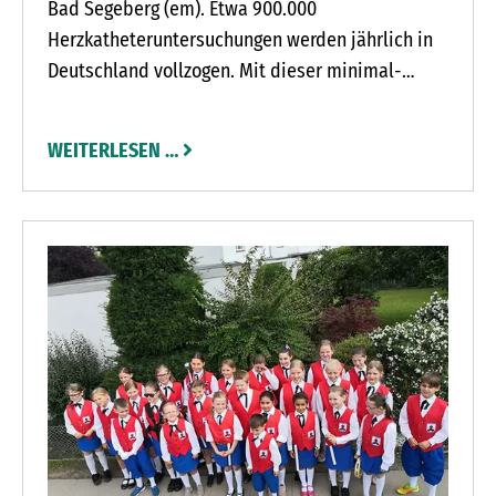
Bad Segeberg (em). Etwa 900.000
Herzkatheteruntersuchungen werden jährlich in
Deutschland vollzogen. Mit dieser minimal-
invasiven Untersuchung des Herzens kann der
behandelnde Kardiologe eine Vielzahl von
WEITERLESEN …
Erkrankungen diagnostizieren und oft auch gleich
behandeln. Die Durchführung einer
Herzkatheteruntersuchung ist auch bei Patienten
im hohen Alter möglich. Gisela Willhöft aus
Norderstedt ist der lebende Beweis dafür.