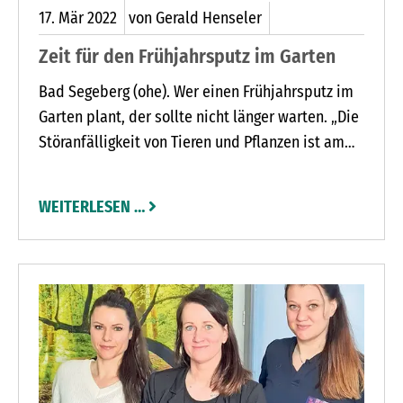
weil sie sechs bis acht Wochen lang blühen.
17.
Mär
2022
von Gerald Henseler
Zeit für den Frühjahrsputz im Garten
Bad Segeberg (ohe). Wer einen Frühjahrsputz im
Garten plant, der sollte nicht länger warten. „Die
Störanfälligkeit von Tieren und Pflanzen ist am
Ende des Winters geringer als in den sensiblen
Frühjahrsmonaten“, begründet Christoph Kröger
WEITERLESEN …
vom Nabu Bad Segeberg diese Forderung. Mit
seinen Vereinskollegen Jens Kube und Rainer
Wulff machte er am vergangenen Sonnabend den
Schmetterlingsgarten am Kastanienweg in Bad
Segeberg fit für die kommende Gartensaison.
Dabei gaben sie Gartenfreunden Tipps für die
Gestaltung von naturnahen und
insektenfreundlichen Gärten.