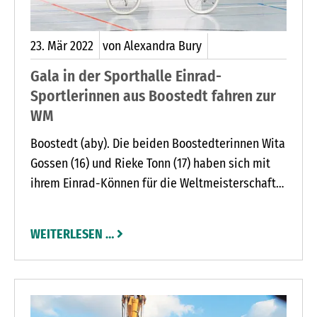
23.
Mär
2022
von Alexandra Bury
Gala in der Sporthalle Einrad-
Sportlerinnen aus Boostedt fahren zur
WM
Boostedt (aby). Die beiden Boostedterinnen Wita
Gossen (16) und Rieke Tonn (17) haben sich mit
ihrem Einrad-Können für die Weltmeisterschaft
qualifiziert. Der WM-Entscheid fand in Baden-
Württemberg statt. Dort haben sich die beiden
WEITERLESEN …
Monocyclistinnen sowohl mit der Großgruppe
des Landeskaders Schleswig-Holstein
qualifiziert, als auch in der Paarkür in der Klasse
der unter 19-Jährigen.