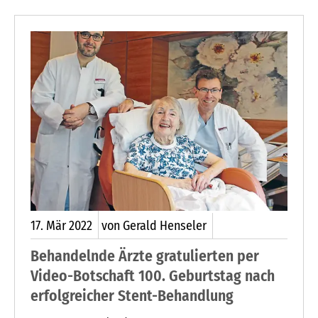
beiden überreichten zudem ein Präsent, Blumen
und die Glückwunsch-Urkunde vom
Ministerpräsidenten Daniel Günther. Die Jubilarin
kam 1975 aus dem Baltikum mit ihrer Familie
nach Wahlstedt und wird heute von einem
Verwandten betreut. Geboren wurde Olga Münch
1922 im Donbas (Ukraine).
17.
Mär
2022
von Gerald Henseler
Behandelnde Ärzte gratulierten per
Video-Botschaft 100. Geburtstag nach
erfolgreicher Stent-Behandlung