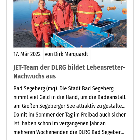
17.
Mär
2022
von Dirk Marquardt
JET-Team der DLRG bildet Lebensretter-
Nachwuchs aus
Bad Segeberg (mq). Die Stadt Bad Segeberg
nimmt viel Geld in die Hand, um die Badeanstalt
am Großen Segeberger See attraktiv zu gestalten.
Ein neuer Steg, eine barrierefreie Zuwegung zum
Damit im Sommer der Tag im Freibad auch sicher
Wasser und weitere Renovierungsmaßnahmen
ist, haben schon im vergangenen Jahr an
sollen mehr Besucher anlocken.
mehreren Wochenenden die DLRG Bad Segeberg