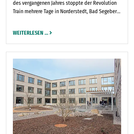
des vergangenen Jahres stoppte der Revolution
Train mehrere Tage in Norderstedt, Bad Segeberg,
Bad Bramstedt und Neumünster. 4.800
Schülerinnen und Schüler, Eltern und weitere
WEITERLESEN …
Interessierte schauten sich die Waggons des
Drogen-Präventionszuges an. „Das Projekt ist
insgesamt ein voller Erfolg“, resümiert Jürgen
Schlichting von der Kreisverkehrswacht
Segeberg. Gemeinsam mit dem
Kriminalpräventiven Rat der Stadt Norderstedt
organisierte die Kreisverkehrswacht das Projekt.
„Wir können sicherlich an der ein oder anderen
Stelle noch besser werden“, räumt Schlichting
ein. Doch für ihn ist schon klar, der
Drogenpräventionszug muss zurück nach
Schleswig-Holstein kommen.