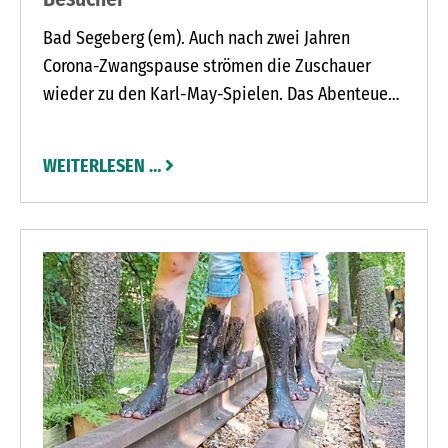
Bad Segeberg (em). Auch nach zwei Jahren
Corona-Zwangspause strömen die Zuschauer
wieder zu den Karl-May-Spielen. Das Abenteuer
„Der Ölprinz“ wird von den Besuchern sehr gut
angenommen. Am Sonnabend,, 16. Juli, erwarten
WEITERLESEN …
die Karl-May-Spiele um 20 Uhr den 100.000.
Besucher der Saison 2022. Der Jubiläumsgast
kommt zur 22. Aufführung. Zum Vergleich die vier
Spielzeiten vor der Unterbrechung – 2016: 28.
Vorstellung, 2017: 27. Vorstellung, 2018: 24.
Vorstellung, 2019: 20. Vorstellung.