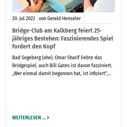
20.
Jul
2022
von Gerald Henseler
Bridge-Club am Kalkberg feiert 25-
jähriges Bestehen: Faszinierendes Spiel
fordert den Kopf
Bad Segeberg (ohe). Omar Sharif liebte das
Bridgespiel, auch Bill Gates ist davon fasziniert.
„Wer einmal damit begonnen hat, ist infiziert“,
sagt Hella Brede. Sie gehört zu den
Gründungsmitgliedern des Bridge-Clubs am
Kalkberg. Vor 25 Jahren fanden sich 36
Bridgespieler zusammen und gründeten den
Club. Viele kannten sich, weil sie freizeitmäßig
WEITERLESEN …
oder in anderen Clubs spielten. „Das Spielen im