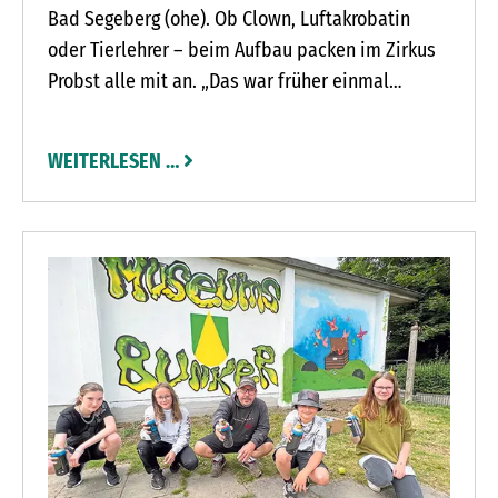
Bad Segeberg (ohe). Ob Clown, Luftakrobatin
oder Tierlehrer – beim Aufbau packen im Zirkus
Probst alle mit an. „Das war früher einmal
anders“, erinnert sich Zirkusdirektorin Brigitte
Probst. Die Bezeichnung Direktorin hört sie gar
WEITERLESEN …
nicht gern. „Wir sind hier wie ein kleines Dorf und
ich das Mädchen für alles“, sagt sie. Früher hatte
der Zirkus einmal extra Personal für Aufbau und
Umzug. Doch dafür findet Brigitte Probst heute
keine Leute mehr. Die coronabedingte Pause hat
die Situation nochmals verschlechtert.