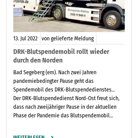
Susanne Frenke, die Leiterin der
Kindertageseinrichtung, über die tatkräftige
Unterstützung. Im neuen Mitarbeiterraum wurden
alle Helfer dann verköstigt. Am Ende wurde die
Belegschaft der Firma Paul Filter mit einem
13.
Jul
2022
von gelieferte Meldung
kleinen Dankeschön verabschiedet.
DRK-Blutspendemobil rollt wieder
durch den Norden
Bad Segeberg (em). Nach zwei Jahren
pandemiebedingter Pause geht das
Spendemobil des DRK-Blutspendedienstes
Nord-Ost im Juli und August wieder auf seine
Der DRK-Blutspendedienst Nord-Ost freut sich,
Sommertour. Zwischen Montag, 18. Juli, und
dass nach zweijähriger Pause in der aktuellen
Donnerstag, 4. August, haben Blutspenderinnen
Phase der Pandemie das Blutspendemobil
und -spender in Schleswig-Holstein und
eingesetzt werden kann. Vor dem Hintergrund
Hamburg auf insgesamt 14 Stationen
einer seit Wochen kritischen
WEITERLESEN …