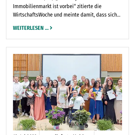
Immobilienmarkt ist vorbei“ zitierte die
WirtschaftsWoche und meinte damit, dass sich
die Lage am Immobilienmarkt fundamental
WEITERLESEN …
geändert hat. Die Zeitenwende begann Ende
Februar dieses Jahres mit dem Überfall
Russlands auf die Ukraine. Dies sorgte für erste
Verunsicherungen bei Kaufinteressenten. Der
Anstieg der Inflationsrate, die nachziehenden
Zinsen für Immobiliendarlehen sowie die
Ankündigung der Bundesregierung, dass sich die
Kosten für Energie, insbesondere Gas, massiv
verteuern werden, brachte die Nachfrage
zeitweise sogar zum Erliegen.