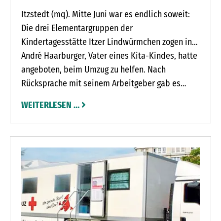
Itzstedt (mq). Mitte Juni war es endlich soweit:
Die drei Elementargruppen der
Kindertagesstätte Itzer Lindwürmchen zogen in
den gerade fertiggestellten Neubau – und das
André Haarburger, Vater eines Kita-Kindes, hatte
bei laufendem Betrieb.
angeboten, beim Umzug zu helfen. Nach
Rücksprache mit seinem Arbeitgeber gab es
sogar ein Rundum-Sorglos-Paket, denn die Firma
WEITERLESEN …
Paul Filter stellte kostenfrei zwei Lkw mitsamt
Equipment sowie 100 kostenlose Umzugskartons.
Damit nicht genug, denn am Umzugstag stand
das komplette Team von Paul Filter vor der Tür
und übernahm das Ausräumen sowie den
Transport von Kisten und Containern. „So konnten
die Kollegen dann in aller Ruhe die Gruppen
einrichten und Kartons auspacken“, freut sich