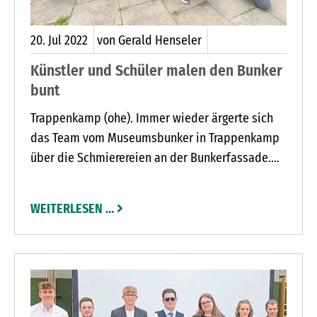
20.
Jul
2022
von Gerald Henseler
Künstler und Schüler malen den Bunker
bunt
Trappenkamp (ohe). Immer wieder ärgerte sich
das Team vom Museumsbunker in Trappenkamp
über die Schmierereien an der Bunkerfassade.
Jetzt haben Schüler und der Todesfelder Künstler
Jason Purps den Museumsbunker neu gestaltet.
WEITERLESEN …
Der Künstler und Schulsozialarbeiter Nico
Andresen hatte die Idee zu dem Projekt
Bunkerbunt. Mit Schülern der fünften, sechsten
und siebten Klasse der Richard-Hallmann-
Schule entwarf er ein Bild. Bunte Schmetterlinge
fliegen darauf aus einer alten Munitionskiste.