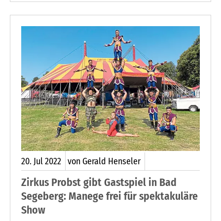
Turniermodus war für viele anfangs ungewohnt“,
weiß die heutige Vorsitzende des Clubs, Monika
Saggau. In alten Schriftstücken des Vereins hat
sie das nachgelesen.
20.
Jul
2022
von Gerald Henseler
Zirkus Probst gibt Gastspiel in Bad
Segeberg: Manege frei für spektakuläre
Show