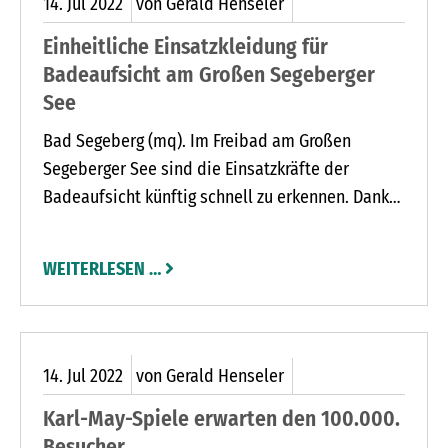
14.
Jul
2022
von Gerald Henseler
Einheitliche Einsatzkleidung für
Badeaufsicht am Großen Segeberger
See
Bad Segeberg (mq). Im Freibad am Großen
Segeberger See sind die Einsatzkräfte der
Badeaufsicht künftig schnell zu erkennen. Dank
des Sponsorings des Lions Club Segeberg und
von Gummi Hamann erhielten die Badehelden
WEITERLESEN …
einheitliche Einsatzkleidung. Lions-Präsident
Christopher Reitt und Gummi-Hamann-Inhaber
Rolf Hamann überreichten 19 hellblaue
Kapuzenpullover und 19 Poloshirts an Dirk Reher,
14.
Jul
2022
von Gerald Henseler
den Vorsitzenden des Segeberger Sportfischer-
Karl-May-Spiele erwarten den 100.000.
Vereins.
Besucher