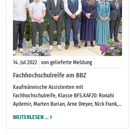
Daneben liegen Ankertauminen, wie sie einst in
Trappenkamper Munitionsbunkern lagerten.
14.
Jul
2022
von gelieferte Meldung
Fachhochschulreife am BBZ
Kaufmännische Assistenten mit
Fachhochschulreife, Klasse BFS.KAF20: Ronahi
Aydemir, Marten Burian, Arne Dreyer, Nick Frank,
Justus Franzen, Ole Gaatz, Yeganeh Ghorbani,
WEITERLESEN …
Hannah Jaacks, Florian Kuhlmann, Finja Möller,
Hannes Schiefke, Silas Sievers, Mattis