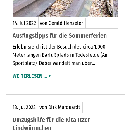
14.
Jul
2022
von Gerald Henseler
Ausflugstipps für die Sommerferien
Erlebnisreich ist der Besuch des circa 1.000
Meter langen Barfußpfads in Todesfelde (Am
Sportplatz). Dabei wandelt man über
Holzschnitzel, Sand, Tannenzapfen,
WEITERLESEN …
Glasscherben, Muscheln und vielen anderen
Untergründen wie Moor, Schlick und Lehm. Diese
Wanderung ist ein gutes Training für Körper, Geist
und Seele. Geöffnet hat der Barfußpfad des
13.
Jul
2022
von Dirk Marquardt
Vereins Kinder – Werkstatt – Bund montags bis
Umzugshilfe für die Kita Itzer
sonntags von 10 bis 18 Uhr. Erwachsene zahlen
Lindwürmchen
acht Euro Eintritt, Kinder vier Euro.