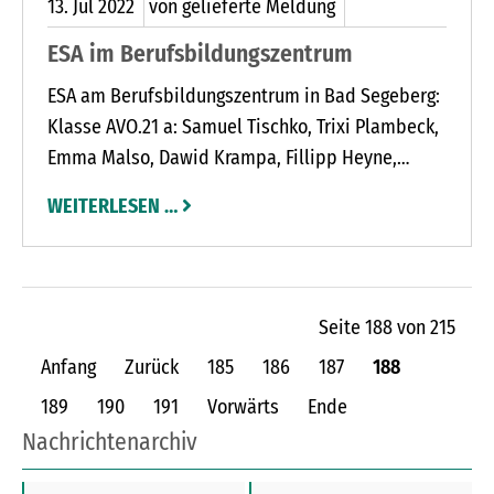
13.
Jul
2022
von gelieferte Meldung
ESA im Berufsbildungszentrum
ESA am Berufsbildungszentrum in Bad Segeberg:
Klasse AVO.21 a: Samuel Tischko, Trixi Plambeck,
Emma Malso, Dawid Krampa, Fillipp Heyne,
Fabian Drawert; Klasse AVO.21 b: Niklas Weske,
WEITERLESEN …
Sofija Heinle, Mary Bellmann, Christian Bartsch,
Simon Sommerfeld; Klasse AVO.21 c: Kilian Saul,
Maximilian Wemmel, Kevin Huppert, Anastasia
Voß, Julita Krampa, Anna-Sophia Harder, Maria
Seite 188 von 215
Dilschad Mahmoud, Meary Mar Abdulahad, Silas
Anfang
Zurück
185
186
187
188
Stoltenberg, Leon-Sven Groth, Finn Kian
Brockmann, Collin Baumann, Marvin Neumann;
189
190
191
Vorwärts
Ende
Klasse BVB.21 d: Anthony Alexander Kanton, Peer
Nachrichtenarchiv
Brüggemann, Timo Barz, Simon Barz; Klasse