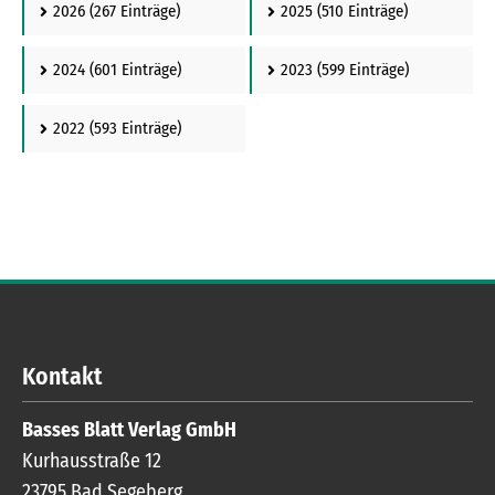
DaZ.21 a: Havrest Suleiman, Kelstan Khalil, Jouri
2026
(267 Einträge)
2025
(510 Einträge)
Halil, Marika Gutowska, Valeria Burchin, Simona
Brisotaite, Aisha Kafafi, Racha Al-Saad. Foto: BBZ
2024
(601 Einträge)
2023
(599 Einträge)
2022
(593 Einträge)
Kontakt
Basses Blatt Verlag GmbH
Kurhausstraße 12
23795
Bad Segeberg